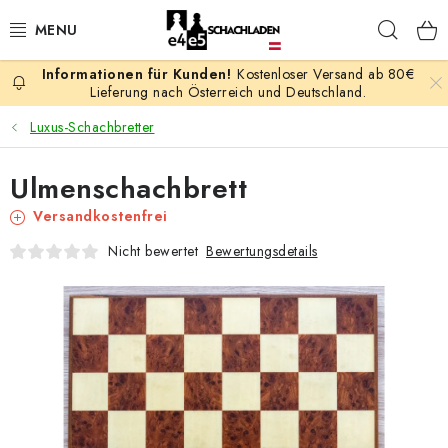
Zum
Such
Inhalt
springen
Kostenloser Versand ab 80€
AKTION
Lieferung nach Österreich und Deutschland.
Luxus-Schachbretter
SCHACHSPIELE
Ulmenschachbrett
SCHACHFIGUREN
Versandkostenfrei
SCHACHBRETTER
Bewertungsdetails
Nicht bewertet
SCHACHUHREN
SCHACHBÜCHER
SCHACH-ANTIQUITÄTENLADEN