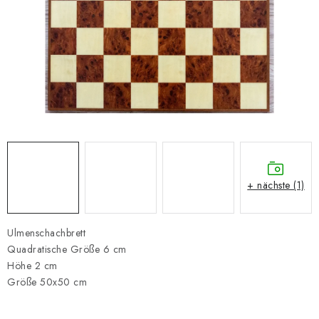
SCHACH ONLINE
SCHACH-MERCH
SCHACH GESCHENKE
GESCHÄFTSBEDINGUNGEN
KONTAKT
+ nächste (1)
Kontakt
FAQ
Über uns
Schachblog
Geschäftsbedingungen
Ulmenschachbrett
Quadratische Größe 6 cm
Höhe 2 cm
Größe 50x50 cm