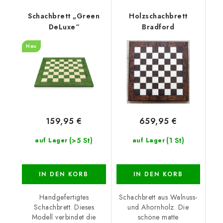
Schachbrett „Green
Holzschachbrett
DeLuxe“
Bradford
Neu
159,95 €
659,95 €
(>5 St)
(1 St)
auf Lager
auf Lager
IN DEN KORB
IN DEN KORB
Handgefertigtes
Schachbrett aus Walnuss-
Schachbrett. Dieses
und Ahornholz. Die
Modell verbindet die
schöne matte