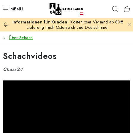
Zum
Such
Inhalt
springen
Kostenloser Versand ab 80€
AKTION
Lieferung nach Österreich und Deutschland.
Über Schach
SCHACHSPIELE
Schachvideos
SCHACHFIGUREN
Chess24
SCHACHBRETTER
SCHACHUHREN
SCHACHBÜCHER
SCHACH-ANTIQUITÄTENLADEN