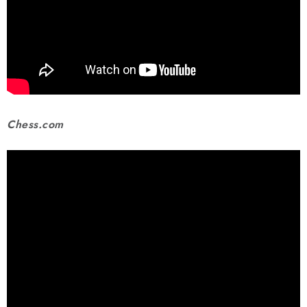
SCHACH ONLINE
SCHACH-MERCH
SCHACH GESCHENKE
GESCHÄFTSBEDINGUNGEN
Chess.com
KONTAKT
Kontakt
FAQ
Über uns
Schachblog
Geschäftsbedingungen