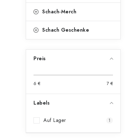
t
Schach-Merch
Schach Geschenke
Preis
6
€
7
€
Labels
Auf Lager
1