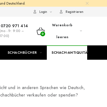
 und Deutschland.
Login
Registrieren
Warenkorb
0720 971 414
(mo - fr: 9:00 –
WARENKORB
17:00)
leeren
SCHACHBÜCHER
SCHACH-ANTIQUITÄTENLADEN
licht und in anderen Sprachen wie Deutsch,
 Schachbücher verkaufen oder spenden?