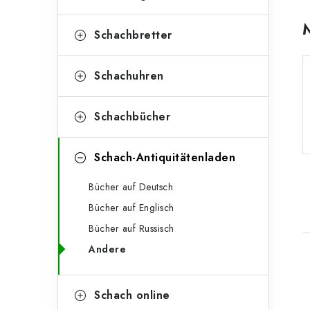
e
o
n
r
Schachbretter
l
i
Schachuhren
e
e
n
i
Schachbücher
s
Schach-Antiquitätenladen
t
e
Bücher auf Deutsch
Bücher auf Englisch
Bücher auf Russisch
Andere
i
Schach online