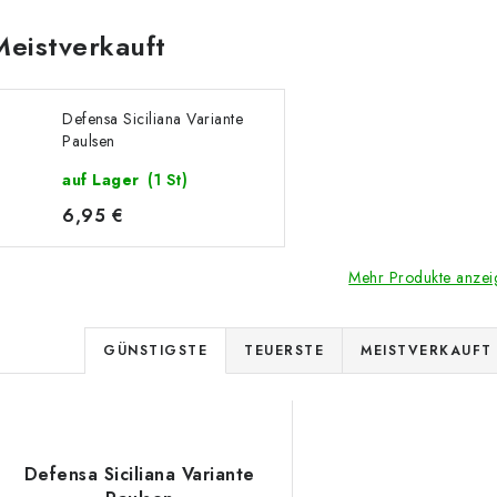
Meistverkauft
Defensa Siciliana Variante
Paulsen
auf Lager
(1 St)
6,95 €
Mehr Produkte anzei
P
GÜNSTIGSTE
TEUERSTE
MEISTVERKAUFT
r
L
o
d
Defensa Siciliana Variante