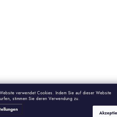
n
e
d
e
L
s
e
Website verwendet Cookies. Indem Sie auf dieser Website
surfen, stimmen Sie deren Verwendung zu.
tellungen
Akzepti