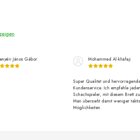
zeigen
enyéri János Gábor
Mohammed Al-khafaji
Super Qualität und hervorragend
Kundenservice. Ich empfehle jede
Schachspieler, mit diesem Brett zu
Man übersieht damit weniger takti
Möglichkeiten.