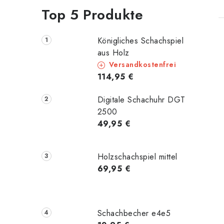
t
Top 5 Produkte
Königliches Schachspiel
aus Holz
Versandkostenfrei
t
114,95 €
Digitale Schachuhr DGT
2500
49,95 €
r
Holzschachspiel mittel
69,95 €
l
Schachbecher e4e5