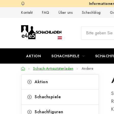
Zum
Inhalt
Kontakt
FAQ
Über uns
Schachblog
Ge
springen
AKTION
SCHACHSPIELE
SCHACHF
Startseite
Schach-Antiquitätenladen
Andere
S
K
Kategorien
Aktion
überspringen
a
e
S
t
i
Schachspiele
R
e
t
K
g
Schachfiguren