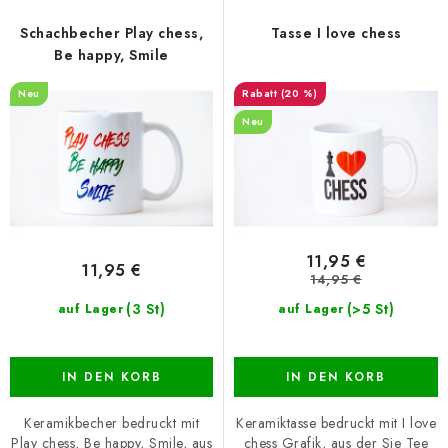
d
k
e
t
Schachbecher Play chess,
Tasse I love chess
r
s
Be happy, Smile
P
o
Neu
(20 %)
r
r
Neu
o
t
d
i
u
e
k
r
t
u
11,95 €
11,95 €
e
n
14,95 €
g
(3 St)
(>5 St)
auf Lager
auf Lager
IN DEN KORB
IN DEN KORB
Keramikbecher bedruckt mit
Keramiktasse bedruckt mit I love
Play chess, Be happy, Smile, aus
chess Grafik, aus der Sie Tee