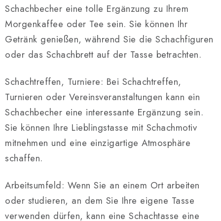
e
Schachbecher eine tolle Ergänzung zu Ihrem
n
Morgenkaffee oder Tee sein. Sie können Ihr
t
e
Getränk genießen, während Sie die Schachfiguren
d
oder das Schachbrett auf der Tasse betrachten.
e
r
Schachtreffen, Turniere: Bei Schachtreffen,
L
Turnieren oder Vereinsveranstaltungen kann ein
i
Schachbecher eine interessante Ergänzung sein.
s
t
Sie können Ihre Lieblingstasse mit Schachmotiv
e
mitnehmen und eine einzigartige Atmosphäre
schaffen.
Arbeitsumfeld: Wenn Sie an einem Ort arbeiten
oder studieren, an dem Sie Ihre eigene Tasse
verwenden dürfen, kann eine Schachtasse eine