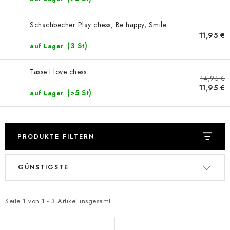
SCHACH ONLINE
Schachbecher Play chess, Be happy, Smile
SCHACH-MERCH
11,95 €
(3 St)
auf Lager
SCHACH GESCHENKE
Tasse I love chess
14,95 €
GESCHÄFTSBEDINGUNGEN
11,95 €
(>5 St)
auf Lager
KONTAKT
Kontakt
FAQ
Über uns
Schachblog
PRODUKTE FILTERN
Geschäftsbedingungen
L
P
GÜNSTIGSTE
i
r
s
o
t
d
Seite
1
von
1
-
3
Artikel insgesamt
e
u