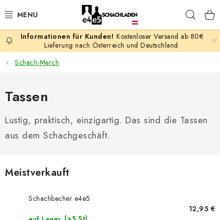
Zum
Such
Inhalt
springen
Kostenloser Versand ab 80€
AKTION
Lieferung nach Österreich und Deutschland.
Schach-Merch
SCHACHSPIELE
Tassen
SCHACHFIGUREN
Lustig, praktisch, einzigartig. Das sind die Tassen
SCHACHBRETTER
aus dem Schachgeschäft.
SCHACHUHREN
SCHACHBÜCHER
Meistverkauft
SCHACH-ANTIQUITÄTENLADEN
Schachbecher e4e5
12,95 €
(>5 St)
auf Lager