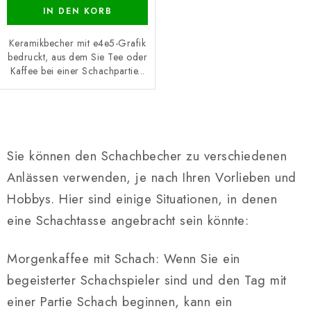
IN DEN KORB
Keramikbecher mit e4e5-Grafik
bedruckt, aus dem Sie Tee oder
Kaffee bei einer Schachpartie...
S
t
Sie können den Schachbecher zu verschiedenen
e
Anlässen verwenden, je nach Ihren Vorlieben und
u
Hobbys. Hier sind einige Situationen, in denen
e
r
eine Schachtasse angebracht sein könnte:
e
l
Morgenkaffee mit Schach: Wenn Sie ein
e
begeisterter Schachspieler sind und den Tag mit
m
einer Partie Schach beginnen, kann ein