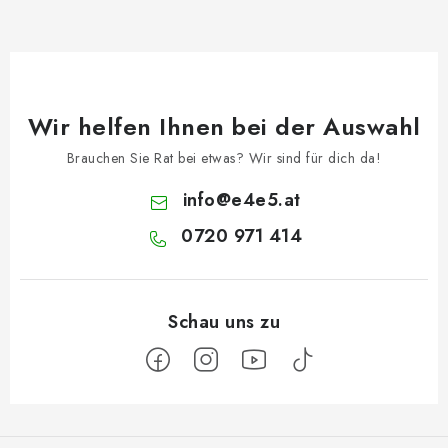
Wir helfen Ihnen bei der Auswahl
Brauchen Sie Rat bei etwas? Wir sind für dich da!
info
@
e4e5.at
0720 971 414
F
u