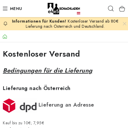
Zum
Such
Inhalt
springen
Kostenloser Versand ab 80€
AKTION
Lieferung nach Österreich und Deutschland.
Startseite
SCHACHSPIELE
Kostenloser Versand
SCHACHFIGUREN
SCHACHBRETTER
Bedingungen für die Lieferung
SCHACHUHREN
Lieferung nach Österreich
SCHACHBÜCHER
Lieferung an Adresse
SCHACH-ANTIQUITÄTENLADEN
Kauf bis zu 10€; 7,95€