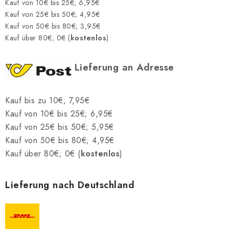
SCHACH ONLINE
Kauf von 10€ bis 25€; 6,95€
Kauf von 25€ bis 50€; 4,95€
Kauf von 50€ bis 80€; 3,95€
SCHACH-MERCH
Kauf über 80€; 0€ (
kostenlos
)
SCHACH GESCHENKE
Lieferung an Adresse
GESCHÄFTSBEDINGUNGEN
Kauf bis zu 10€; 7,95€
KONTAKT
Kauf von 10€ bis 25€; 6,95€
Kauf von 25€ bis 50€; 5,95€
Kontakt
FAQ
Über uns
Schachblog
Kauf von 50€ bis 80€; 4,95€
Geschäftsbedingungen
Kauf über 80€; 0€ (
kostenlos
)
Lieferung nach Deutschland