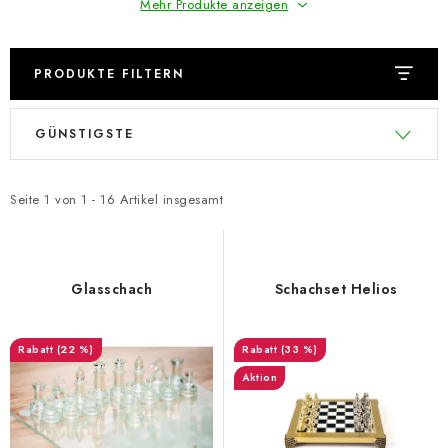
Mehr Produkte anzeigen
PRODUKTE FILTERN
L
P
GÜNSTIGSTE
i
r
s
o
t
d
Seite
1
von
1
-
16
Artikel insgesamt
e
u
d
k
e
t
Glasschach
Schachset Helios
r
s
P
o
(22 %)
(33 %)
r
r
Aktion
o
t
d
i