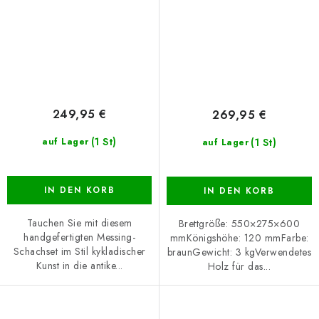
249,95 €
269,95 €
(1 St)
(1 St)
auf Lager
auf Lager
IN DEN KORB
IN DEN KORB
Tauchen Sie mit diesem
Brettgröße: 550×275×600
handgefertigten Messing-
mmKönigshöhe: 120 mmFarbe:
Schachset im Stil kykladischer
braunGewicht: 3 kgVerwendetes
Kunst in die antike...
Holz für das...