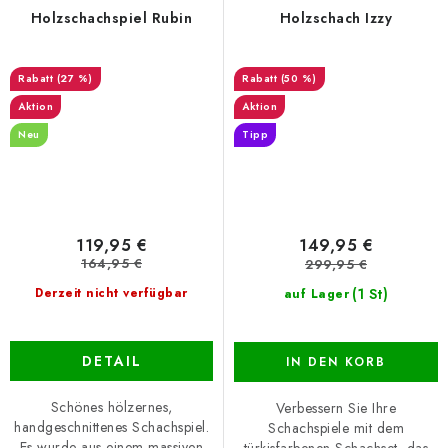
Holzschachspiel Rubin
Holzschach Izzy
(27 %)
(50 %)
Aktion
Aktion
Neu
Tipp
119,95 €
149,95 €
164,95 €
299,95 €
(1 St)
Derzeit nicht verfügbar
auf Lager
DETAIL
IN DEN KORB
Schönes hölzernes,
Verbessern Sie Ihre
handgeschnittenes Schachspiel.
Schachspiele mit dem
Es wurde aus einem massiven