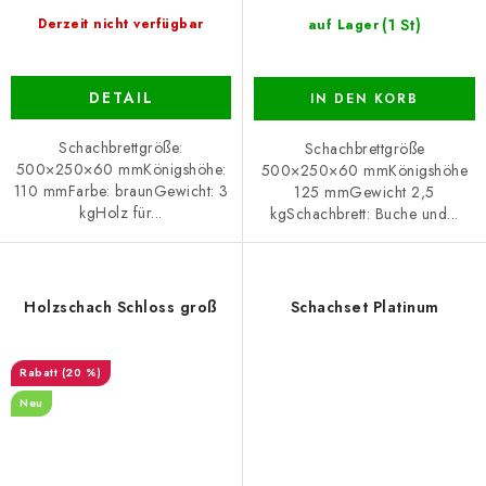
(1 St)
Derzeit nicht verfügbar
auf Lager
DETAIL
IN DEN KORB
Schachbrettgröße:
Schachbrettgröße
500×250×60 mmKönigshöhe:
500×250×60 mmKönigshöhe
110 mmFarbe: braunGewicht: 3
125 mmGewicht 2,5
kgHolz für...
kgSchachbrett: Buche und...
Holzschach Schloss groß
Schachset Platinum
(20 %)
Neu