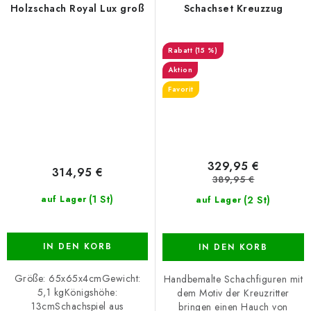
Holzschach Royal Lux groß
Schachset Kreuzzug
(15 %)
Aktion
Favorit
329,95 €
314,95 €
389,95 €
(1 St)
(2 St)
auf Lager
auf Lager
IN DEN KORB
IN DEN KORB
Größe: 65x65x4cmGewicht:
Handbemalte Schachfiguren mit
5,1 kgKönigshöhe:
dem Motiv der Kreuzritter
13cmSchachspiel aus
bringen einen Hauch von