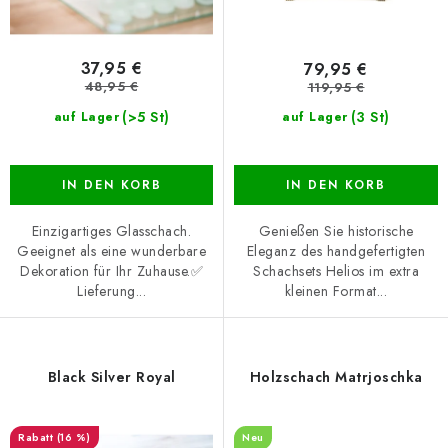
u
e
k
r
t
u
37,95 €
79,95 €
e
n
48,95 €
119,95 €
g
(>5 St)
(3 St)
auf Lager
auf Lager
IN DEN KORB
IN DEN KORB
Einzigartiges Glasschach.
Genießen Sie historische
Geeignet als eine wunderbare
Eleganz des handgefertigten
Dekoration für Ihr Zuhause.✅
Schachsets Helios im extra
Lieferung...
kleinen Format...
Black Silver Royal
Holzschach Matrjoschka
(16 %)
Neu