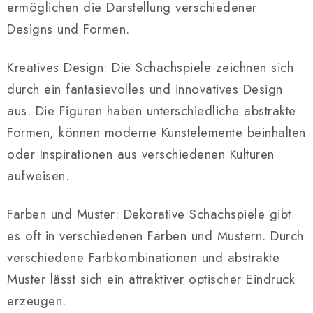
e
ermöglichen die Darstellung verschiedener
d
Designs und Formen.
e
r
Kreatives Design: Die Schachspiele zeichnen sich
L
durch ein fantasievolles und innovatives Design
i
aus. Die Figuren haben unterschiedliche abstrakte
s
t
Formen, können moderne Kunstelemente beinhalten
e
oder Inspirationen aus verschiedenen Kulturen
aufweisen.
Farben und Muster: Dekorative Schachspiele gibt
es oft in verschiedenen Farben und Mustern. Durch
verschiedene Farbkombinationen und abstrakte
Muster lässt sich ein attraktiver optischer Eindruck
erzeugen.