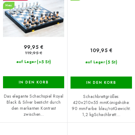
Neu
99,95 €
109,95 €
119,95 €
(>5 St)
(5 St)
auf Lager
auf Lager
IN DEN KORB
IN DEN KORB
Das elegante Schachspiel Royal
Schachbrettgrößes:
Black & Silver besticht durch
420×210×55 mmKönigshöhe:
den markanten Kontrast
90 mmFarbe: blau/rotGewicht:
zwischen...
1,2 kgSchachbrett:...