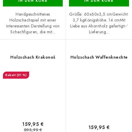
IN DEN KORB
IN DEN KORB
Handgeschnittenes
Größe: 60x60x3,5 cmGewicht:
Holzschachspiel mit einer
3,7 kgKönigshöhe: 14 cmMit
interessanten Darstellung von
Liebe aus Ahornholz gefertigt✅
Schachfiguren, die mit...
Lieferung...
Holzschach Krakonoš
Holzschach Waffenknechte
(21 %)
159,95 €
159,95 €
203,95 €