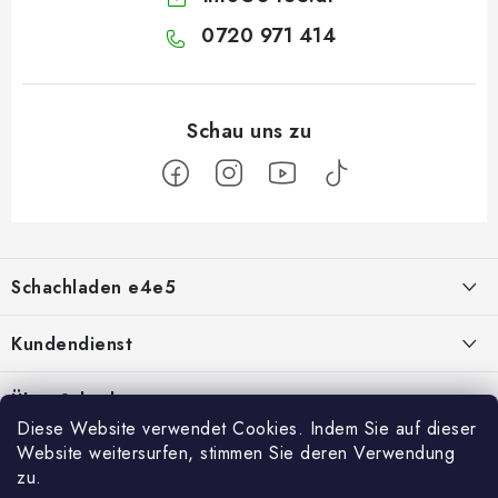
0720 971 414
F
u
Schachladen e4e5
ß
z
Über uns
Kundendienst
e
i
Kontakt
Geschäftsbedingungen
Über Schach
l
Diese Website verwendet Cookies. Indem Sie auf dieser
Schachshop-Partner
Hilfe bei Reklamationen
Schachmagazine
e
Website weitersurfen, stimmen Sie deren Verwendung
Facebook
zu.
Geschäftsbewertung
Umtausch von Waren