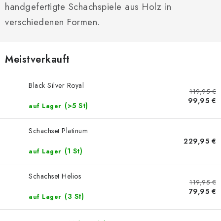
SCHACH ONLINE
handgefertigte Schachspiele aus Holz in
verschiedenen Formen.
SCHACH-MERCH
SCHACH GESCHENKE
Meistverkauft
GESCHÄFTSBEDINGUNGEN
Black Silver Royal
119,95 €
99,95 €
KONTAKT
(>5 St)
auf Lager
Schachset Platinum
Kontakt
FAQ
Über uns
Schachblog
229,95 €
Geschäftsbedingungen
(1 St)
auf Lager
Schachset Helios
119,95 €
79,95 €
(3 St)
auf Lager