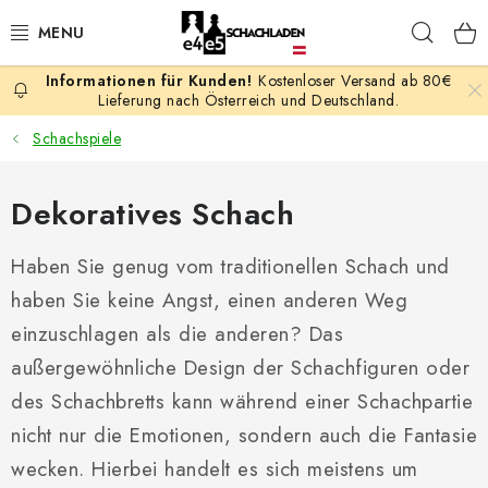
Zum
Such
Inhalt
springen
Kostenloser Versand ab 80€
AKTION
Lieferung nach Österreich und Deutschland.
Schachspiele
SCHACHSPIELE
Dekoratives Schach
SCHACHFIGUREN
Haben Sie genug vom traditionellen Schach und
SCHACHBRETTER
haben Sie keine Angst, einen anderen Weg
SCHACHUHREN
einzuschlagen als die anderen? Das
außergewöhnliche Design der Schachfiguren oder
SCHACHBÜCHER
des Schachbretts kann während einer Schachpartie
nicht nur die Emotionen, sondern auch die Fantasie
SCHACH-ANTIQUITÄTENLADEN
wecken. Hierbei handelt es sich meistens um