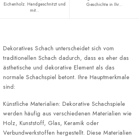
Eichenholz. Handgeschnitzt und
Geschichte in Ihr...
mit...
S
t
Dekoratives Schach unterscheidet sich vom
e
traditionellen Schach dadurch, dass es eher das
u
ästhetische und dekorative Element als das
e
r
normale Schachspiel betont. Ihre Hauptmerkmale
e
sind:
l
e
Künstliche Materialien: Dekorative Schachspiele
m
werden häufig aus verschiedenen Materialien wie
e
Holz, Kunststoff, Glas, Keramik oder
n
Verbundwerkstoffen hergestellt. Diese Materialien
t