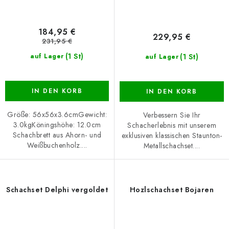
184,95 €
229,95 €
231,95 €
(1 St)
(1 St)
auf Lager
auf Lager
IN DEN KORB
IN DEN KORB
Größe: 56x56x3.6cmGewicht:
Verbessern Sie Ihr
3.0kgKöningshöhe: 12.0cm
Schacherlebnis mit unserem
Schachbrett aus Ahorn- und
exklusiven klassischen Staunton-
Weißbuchenholz....
Metallschachset....
Schachset Delphi vergoldet
Hozlschachset Bojaren