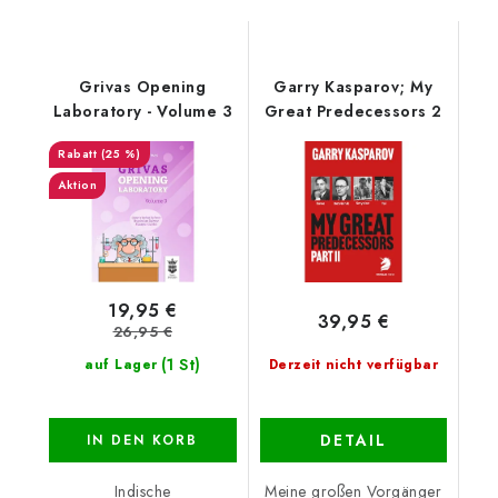
Grivas Opening
Garry Kasparov; My
Laboratory - Volume 3
Great Predecessors 2
(25 %)
Aktion
19,95 €
39,95 €
26,95 €
(1 St)
auf Lager
Derzeit nicht verfügbar
DETAIL
IN DEN KORB
Indische
Meine großen Vorgänger