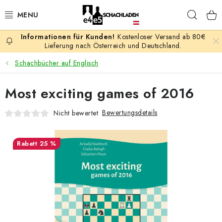
Zum
Such
Inhalt
springen
Kostenloser Versand ab 80€
AKTION
Lieferung nach Österreich und Deutschland.
Schachbücher auf Englisch
SCHACHSPIELE
Most exciting games of 2016
SCHACHFIGUREN
Bewertungsdetails
Nicht bewertet
SCHACHBRETTER
25 %
SCHACHUHREN
SCHACHBÜCHER
SCHACH-ANTIQUITÄTENLADEN