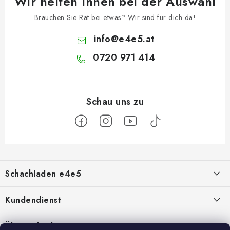
Wir helfen Ihnen bei der Auswahl
Brauchen Sie Rat bei etwas? Wir sind für dich da!
info
@
e4e5.at
0720 971 414
F
u
Schachladen e4e5
ß
z
Über uns
Kundendienst
e
i
Kontakt
Geschäftsbedingungen
Über Schach