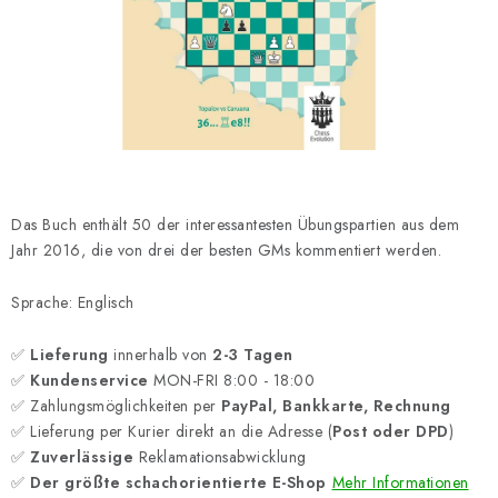
SCHACH ONLINE
SCHACH-MERCH
SCHACH GESCHENKE
GESCHÄFTSBEDINGUNGEN
Das Buch enthält 50 der interessantesten Übungspartien aus dem
KONTAKT
Jahr 2016, die von drei der besten GMs kommentiert werden.
Kontakt
FAQ
Über uns
Schachblog
Sprache: Englisch
Geschäftsbedingungen
✅
Lieferung
innerhalb von
2-3 Tagen
✅
Kundenservice
MON-FRI 8:00 - 18:00
✅ Zahlungsmöglichkeiten per
PayPal, Bankkarte, Rechnung
✅ Lieferung per Kurier direkt an die Adresse (
Post oder DPD
)
✅
Zuverlässige
Reklamationsabwicklung
✅
Der größte schachorientierte E-Shop
Mehr Informationen