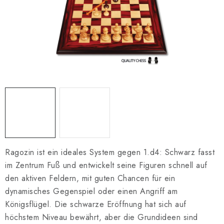
SCHACH ONLINE
SCHACH-MERCH
SCHACH GESCHENKE
GESCHÄFTSBEDINGUNGEN
KONTAKT
Kontakt
FAQ
Über uns
Schachblog
Geschäftsbedingungen
Ragozin ist ein ideales System gegen 1.d4: Schwarz fasst
im Zentrum Fuß und entwickelt seine Figuren schnell auf
den aktiven Feldern, mit guten Chancen für ein
dynamisches Gegenspiel oder einen Angriff am
Königsflügel. Die schwarze Eröffnung hat sich auf
höchstem Niveau bewährt, aber die Grundideen sind