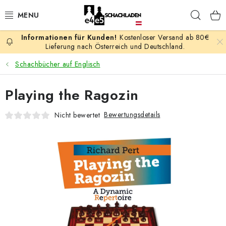
Zum
Such
Inhalt
springen
Kostenloser Versand ab 80€
AKTION
Lieferung nach Österreich und Deutschland.
Schachbücher auf Englisch
SCHACHSPIELE
Playing the Ragozin
SCHACHFIGUREN
Bewertungsdetails
Nicht bewertet
SCHACHBRETTER
SCHACHUHREN
SCHACHBÜCHER
SCHACH-ANTIQUITÄTENLADEN