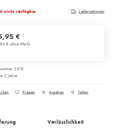
t nicht verfügbar
Lieferoptionen
5,95 €
96 € ohne MwSt.
kaufspreis:
nummer:
5218
ie
:
2 Jahre
cken
Fragen
Ansehen
Teilen
eferung
Verlässlichkeit