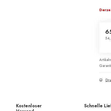
Derzei
6
54,
Ver
Artikel
Garant
Dru
Kostenloser
Schnelle Li