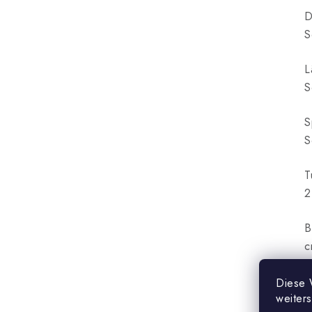
D
S
L
S
S
S
T
2
B
c
Diese 
weiter