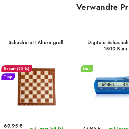
Verwandte Pr
Schachbrett Ahorn groß
Digitale Schachu
1500 Blau
(22 %)
Neu
Tipp
69,95 €
47,95 €
(>5 St)
auf Lager
auf Lager