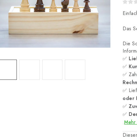
Einfac
Das Se
Die Sc
Inform
✅
Lie
✅
Kun
✅ Zah
Rech
✅ Lief
oder
✅
Zuv
✅
Der
Mehr 
Dieser