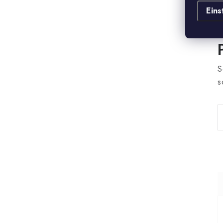
Eins
S
s