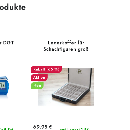
odukte
hr DGT
Lederkoffer für
Schachfiguren groß
(65 %)
Aktion
Neu
69,95 €
(>5 St)
(1 St)
auf Lager