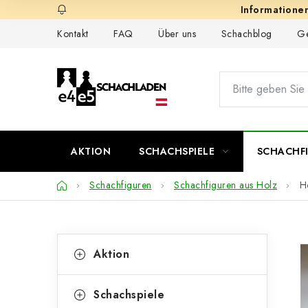
Zum
Inhalt
Kontakt
FAQ
Über uns
Schachblog
Ge
springen
AKTION
SCHACHSPIELE
SCHACHF
Startseite
Schachfiguren
Schachfiguren aus Holz
H
S
K
Kategorien
Aktion
überspringen
a
e
t
i
Schachspiele