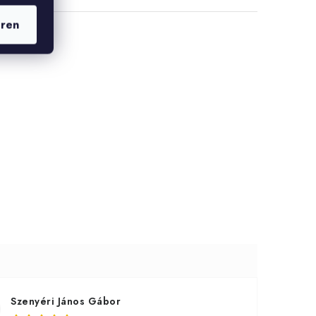
eren
Szenyéri János Gábor