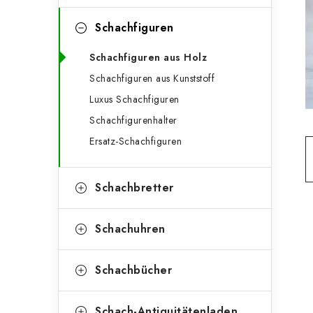
e
t
g
Schachfiguren
e
o
Schachfiguren aus Holz
n
r
Schachfiguren aus Kunststoff
l
i
Luxus Schachfiguren
e
e
Schachfigurenhalter
n
i
Ersatz-Schachfiguren
s
Schachbretter
t
e
Schachuhren
Schachbücher
Schach-Antiquitätenladen