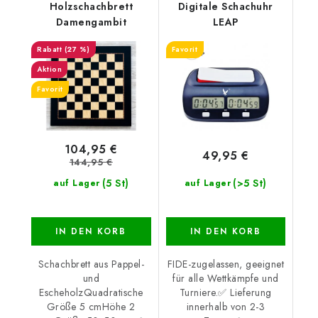
Holzschachbrett
Digitale Schachuhr
Damengambit
LEAP
(27 %)
Favorit
Aktion
Favorit
104,95 €
49,95 €
144,95 €
(5 St)
(>5 St)
auf Lager
auf Lager
IN DEN KORB
IN DEN KORB
Schachbrett aus Pappel-
FIDE-zugelassen, geeignet
und
für alle Wettkämpfe und
EscheholzQuadratische
Turniere.✅ Lieferung
Größe 5 cmHöhe 2
innerhalb von 2-3