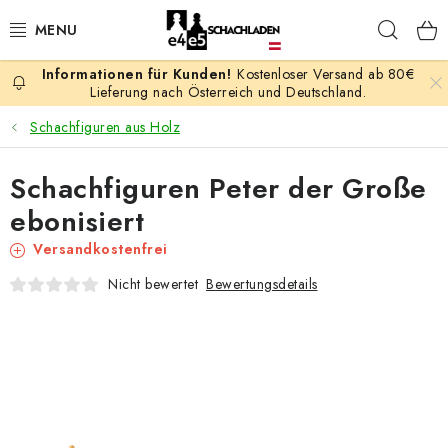
Zum
Such
Inhalt
springen
Kostenloser Versand ab 80€
AKTION
Lieferung nach Österreich und Deutschland.
Schachfiguren aus Holz
SCHACHSPIELE
Schachfiguren Peter der Große
SCHACHFIGUREN
ebonisiert
SCHACHBRETTER
Versandkostenfrei
Bewertungsdetails
Nicht bewertet
SCHACHUHREN
SCHACHBÜCHER
SCHACH-ANTIQUITÄTENLADEN