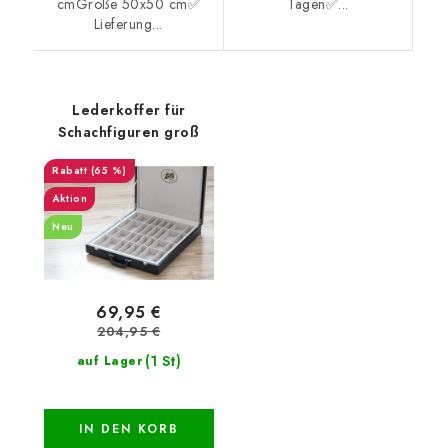
cmGröße 50x50 cm✅
Tagen✅...
Lieferung...
Lederkoffer für
Schachfiguren groß
(65 %)
Aktion
Neu
69,95 €
204,95 €
(1 St)
auf Lager
IN DEN KORB