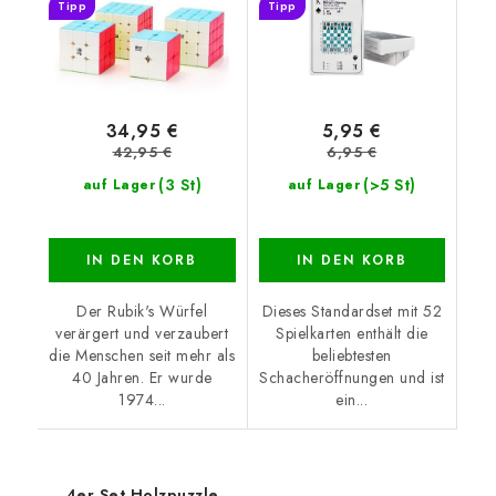
Tipp
Tipp
34,95 €
5,95 €
42,95 €
6,95 €
(3 St)
(>5 St)
auf Lager
auf Lager
IN DEN KORB
IN DEN KORB
Der Rubik's Würfel
Dieses Standardset mit 52
verärgert und verzaubert
Spielkarten enthält die
die Menschen seit mehr als
beliebtesten
40 Jahren. Er wurde
Schacheröffnungen und ist
1974...
ein...
4er Set Holzpuzzle