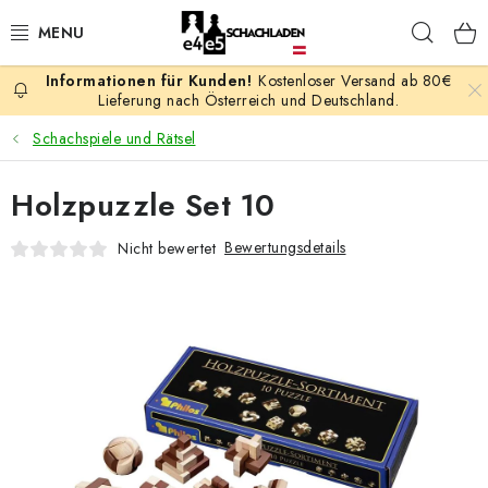
Zum
Such
Inhalt
springen
Kostenloser Versand ab 80€
AKTION
Lieferung nach Österreich und Deutschland.
Schachspiele und Rätsel
SCHACHSPIELE
Holzpuzzle Set 10
SCHACHFIGUREN
Bewertungsdetails
Nicht bewertet
SCHACHBRETTER
SCHACHUHREN
SCHACHBÜCHER
SCHACH-ANTIQUITÄTENLADEN