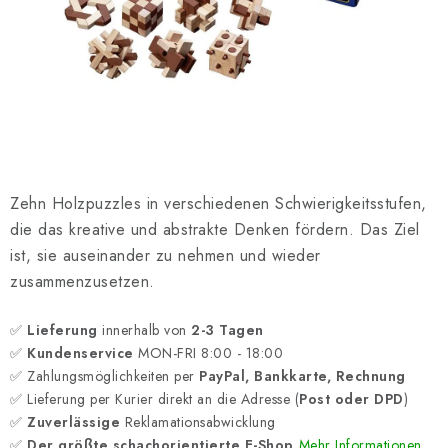
SCHACH ONLINE
SCHACH-MERCH
SCHACH GESCHENKE
GESCHÄFTSBEDINGUNGEN
Zehn Holzpuzzles in verschiedenen Schwierigkeitsstufen,
KONTAKT
die das kreative und abstrakte Denken fördern. Das Ziel
ist, sie auseinander zu nehmen und wieder
Kontakt
FAQ
Über uns
Schachblog
zusammenzusetzen.
Geschäftsbedingungen
✅
Lieferung
innerhalb von
2-3 Tagen
✅
Kundenservice
MON-FRI 8:00 - 18:00
✅ Zahlungsmöglichkeiten per
PayPal, Bankkarte, Rechnung
✅ Lieferung per Kurier direkt an die Adresse (
Post oder DPD
)
✅
Zuverlässige
Reklamationsabwicklung
✅
Der größte schachorientierte E-Shop
Mehr Informationen