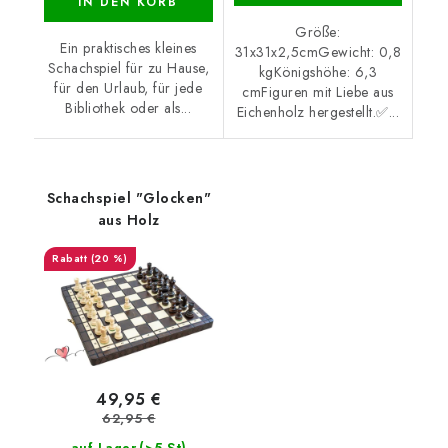
IN DEN KORB
Größe:
Ein praktisches kleines
31x31x2,5cmGewicht: 0,8
Schachspiel für zu Hause,
kgKönigshöhe: 6,3
für den Urlaub, für jede
cmFiguren mit Liebe aus
Bibliothek oder als...
Eichenholz hergestellt.✅...
Schachspiel "Glocken"
aus Holz
(20 %)
49,95 €
62,95 €