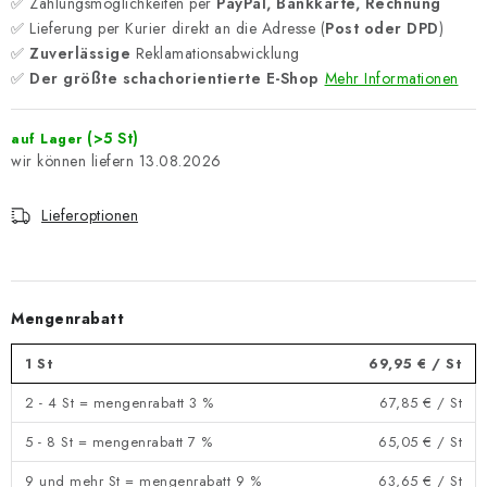
✅ Zahlungsmöglichkeiten per
PayPal, Bankkarte, Rechnung
✅ Lieferung per Kurier direkt an die Adresse (
Post oder DPD
)
✅
Zuverlässige
Reklamationsabwicklung
✅
Der größte schachorientierte E-Shop
Mehr Informationen
(>5 St)
auf Lager
13.08.2026
Lieferoptionen
Mengenrabatt
1 St
69,95 €
/ St
2 - 4 St = mengenrabatt 3 %
67,85 €
/ St
5 - 8 St = mengenrabatt 7 %
65,05 €
/ St
9 und mehr St = mengenrabatt 9 %
63,65 €
/ St