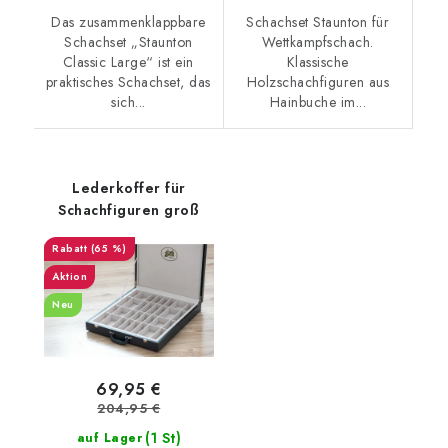
Das zusammenklappbare
Schachset Staunton für
Schachset „Staunton
Wettkampfschach.
Classic Large“ ist ein
Klassische
praktisches Schachset, das
Holzschachfiguren aus
sich...
Hainbuche im...
Lederkoffer für
Schachfiguren groß
(65 %)
Aktion
Neu
69,95 €
204,95 €
(1 St)
auf Lager