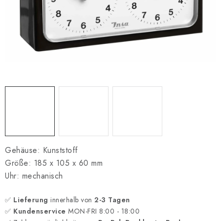
SCHACH ONLINE
SCHACH-MERCH
SCHACH GESCHENKE
GESCHÄFTSBEDINGUNGEN
KONTAKT
Kontakt
FAQ
Über uns
Schachblog
Geschäftsbedingungen
Gehäuse: Kunststoff
Größe: 185 x 105 x 60 mm
Uhr: mechanisch
✅
Lieferung
innerhalb von
2-3 Tagen
✅
Kundenservice
MON-FRI 8:00 - 18:00