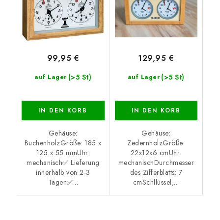
99,95 €
129,95 €
(>5 St)
(>5 St)
auf Lager
auf Lager
IN DEN KORB
IN DEN KORB
Gehäuse:
Gehäuse:
BuchenholzGröße: 185 x
ZedernholzGröße:
125 x 55 mmUhr:
22x12x6 cmUhr:
mechanisch✅ Lieferung
mechanischDurchmesser
innerhalb von 2-3
des Zifferblatts: 7
Tagen✅...
cmSchllüssel,...