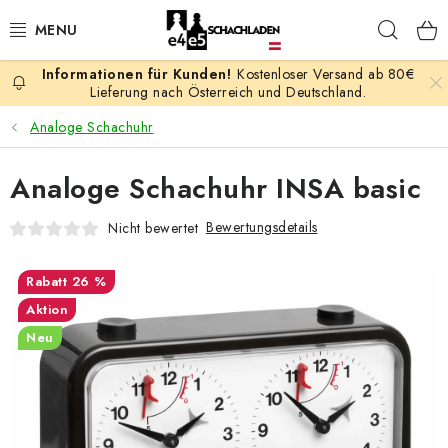
Zum
Such
Inhalt
springen
Kostenloser Versand ab 80€
AKTION
Lieferung nach Österreich und Deutschland.
Analoge Schachuhr
SCHACHSPIELE
Analoge Schachuhr INSA basic
SCHACHFIGUREN
Bewertungsdetails
Nicht bewertet
SCHACHBRETTER
26 %
SCHACHUHREN
Aktion
Neu
SCHACHBÜCHER
SCHACH-ANTIQUITÄTENLADEN