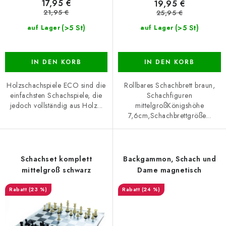
t
u
17,95 €
19,95 €
e
n
21,95 €
25,95 €
g
(>5 St)
(>5 St)
auf Lager
auf Lager
IN DEN KORB
IN DEN KORB
Holzschachspiele ECO sind die
Rollbares Schachbrett braun,
einfachsten Schachspiele, die
Schachfiguren
jedoch vollständig aus Holz...
mittelgroßKönigshöhe
7,6cm,Schachbrettgröße...
Schachset komplett
Backgammon, Schach und
mittelgroß schwarz
Dame magnetisch
(23 %)
(24 %)