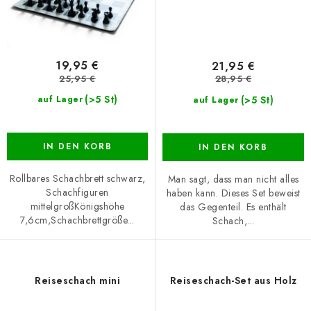
19,95 €
21,95 €
25,95 €
28,95 €
(>5 St)
(>5 St)
auf Lager
auf Lager
IN DEN KORB
IN DEN KORB
Rollbares Schachbrett schwarz,
Man sagt, dass man nicht alles
Schachfiguren
haben kann. Dieses Set beweist
mittelgroßKönigshöhe
das Gegenteil. Es enthält
7,6cm,Schachbrettgröße...
Schach,...
Reiseschach mini
Reiseschach-Set aus Holz