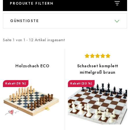
PRODUKTE FILTERN
L
P
GÜNSTIGSTE
i
r
s
o
t
d
Seite
1
von
1
-
12
Artikel insgesamt
e
u
d
k
e
t
Holzschach ECO
Schachset komplett
r
s
mittelgroß braun
P
o
(18 %)
(23 %)
r
r
o
t
d
i
u
e
k
r