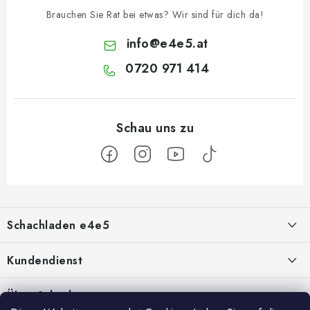
Brauchen Sie Rat bei etwas? Wir sind für dich da!
info
@
e4e5.at
0720 971 414
F
u
Schachladen e4e5
ß
z
Über uns
Kundendienst
e
i
Kontakt
Geschäftsbedingungen
Über Schach
l