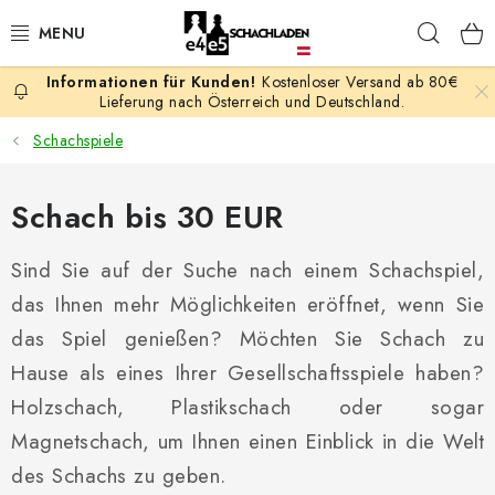
Zum
Such
Inhalt
springen
Kostenloser Versand ab 80€
AKTION
Lieferung nach Österreich und Deutschland.
Schachspiele
SCHACHSPIELE
Schach bis 30 EUR
SCHACHFIGUREN
Sind Sie auf der Suche nach einem Schachspiel,
SCHACHBRETTER
das Ihnen mehr Möglichkeiten eröffnet, wenn Sie
SCHACHUHREN
das Spiel genießen? Möchten Sie Schach zu
Hause als eines Ihrer Gesellschaftsspiele haben?
SCHACHBÜCHER
Holzschach, Plastikschach oder sogar
Magnetschach, um Ihnen einen Einblick in die Welt
SCHACH-ANTIQUITÄTENLADEN
des Schachs zu geben.