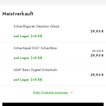
SCHACH ONLINE
SCHACH-MERCH
Meistverkauft
SCHACH GESCHENKE
Schachfiguren Staunton Glaze
29,95 €
(>5 St)
auf Lager
GESCHÄFTSBEDINGUNGEN
Schachspiel DGT Schachbox
KONTAKT
38,95 €
29,95 €
(>5 St)
auf Lager
Kontakt
FAQ
Über uns
Schachblog
LEAP Basic Digital-Schachuhr
Geschäftsbedingungen
29,95 €
(>5 St)
auf Lager
Mehr Produkte anzeigen