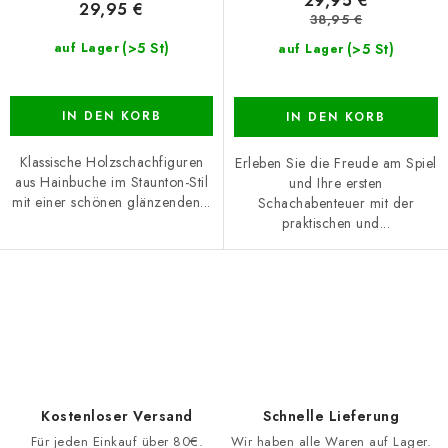
29,95 €
29,95 €
38,95 €
(>5 St)
(>5 St)
auf Lager
auf Lager
IN DEN KORB
IN DEN KORB
Klassische Holzschachfiguren
Erleben Sie die Freude am Spiel
aus Hainbuche im Staunton-Stil
und Ihre ersten
mit einer schönen glänzenden...
Schachabenteuer mit der
praktischen und...
S
t
e
u
e
Kostenloser Versand
Schnelle Lieferung
r
Für jeden Einkauf über 80€.
Wir haben alle Waren auf Lager.