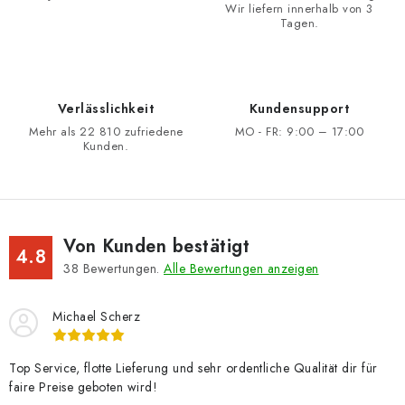
Wir liefern innerhalb von 3
e
Tagen.
l
e
m
e
Verlässlichkeit
Kundensupport
n
Mehr als 22 810 zufriedene
MO - FR: 9:00 – 17:00
Kunden.
t
e
d
e
Von Kunden bestätigt
r
4.8
38
Bewertungen.
Alle Bewertungen anzeigen
L
i
s
Michael Scherz
t
e
Top Service, flotte Lieferung und sehr ordentliche Qualität dir für
faire Preise geboten wird!