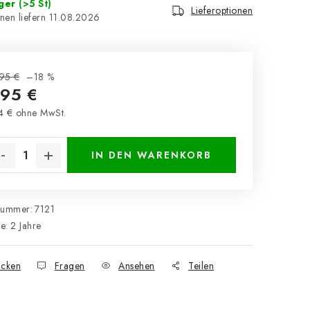
ager
(>5 St)
Lieferoptionen
11.08.2026
95 €
–18 %
,95 €
4 € ohne MwSt.
kaufspreis:
IN DEN WARENKORB
nummer:
7121
ie
:
2 Jahre
cken
Fragen
Ansehen
Teilen