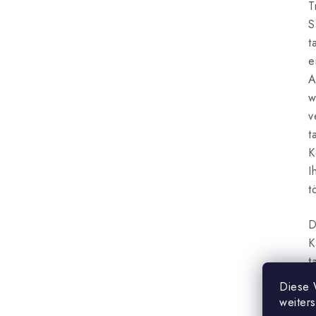
T
S
t
e
A
w
v
t
K
I
t
D
K
t
d
Diese 
Ü
weiter