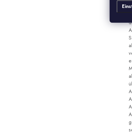
b
Eins
D
d
A
S
a
v
e
M
a
ü
A
A
A
A
g
s