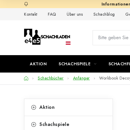
Zum
Inhalt
Kontakt
FAQ
Über uns
Schachblog
Ge
springen
AKTION
SCHACHSPIELE
SCHACHF
Startseite
Schachbücher
Anfänger
Workbook Deco
S
K
Kategorien
Aktion
überspringen
a
e
t
i
Schachspiele