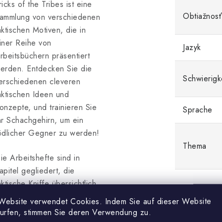
ricks of the Tribes ist eine
Obtiažnosť
ammlung von verschiedenen
aktischen Motiven, die in
iner Reihe von
Jazyk
rbeitsbüchern präsentiert
erden. Entdecken Sie die
Schwierigk
erschiedenen cleveren
aktischen Ideen und
onzepte, und trainieren Sie
Sprache
hr Schachgehirn, um ein
ödlicher Gegner zu werden!
Thema
ie Arbeitshefte sind in
apitel gegliedert, die
aktische Kniffe übersichtlich
arstellen und viele lehrreiche
Website verwendet Cookies. Indem Sie auf dieser Website
bungen für das Training
surfen, stimmen Sie deren Verwendung zu.