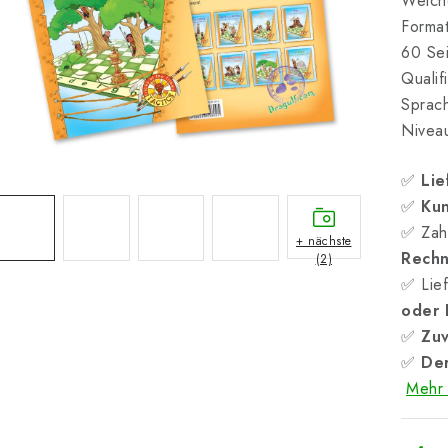
Weich
Forma
60 Sei
Qualif
Sprach
Niveau
✅
Lie
✅
Kun
✅ Zah
+ nächste
Rech
(2)
✅ Lief
oder
✅
Zuv
✅
Der
Mehr 