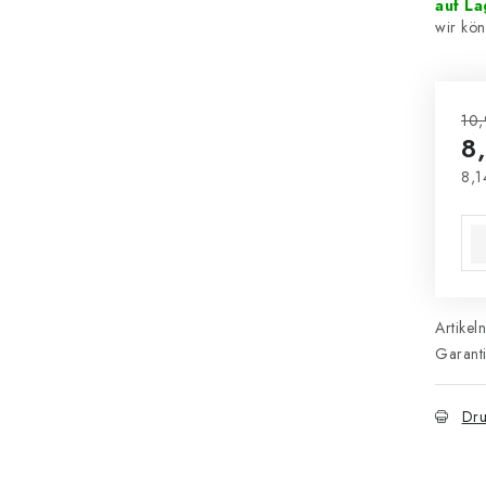
auf L
10,
8
8,1
Ver
Artikel
Garant
Dru