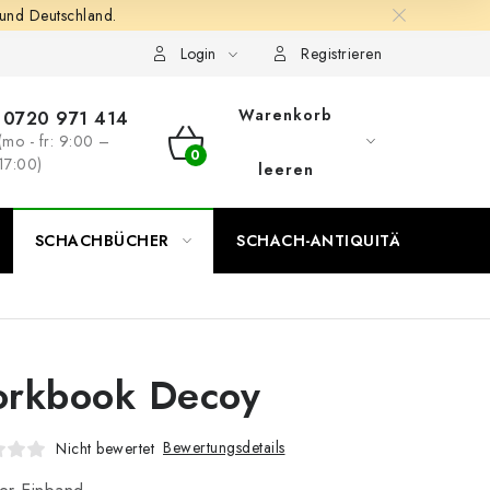
 und Deutschland.
Login
Registrieren
Warenkorb
0720 971 414
(mo - fr: 9:00 –
WARENKORB
17:00)
leeren
SCHACHBÜCHER
SCHACH-ANTIQUITÄTENLADEN
rkbook Decoy
Bewertungsdetails
Nicht bewertet