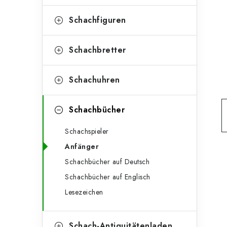
e
t
g
Schachfiguren
e
o
n
r
Schachbretter
l
i
Schachuhren
e
e
n
i
Schachbücher
s
Schachspieler
t
Anfänger
e
Schachbücher auf Deutsch
Schachbücher auf Englisch
Lesezeichen
Schach-Antiquitätenladen