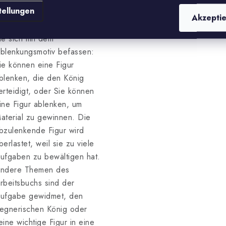
ieten.
tellungen
Akzepti
ecoy enthält 177 Aufgaben,
ie sich mit dem
blenkungsmotiv befassen:
ie können eine Figur
blenken, die den König
erteidigt, oder Sie können
ine Figur ablenken, um
aterial zu gewinnen. Die
bzulenkende Figur wird
berlastet, weil sie zu viele
ufgaben zu bewältigen hat.
ndere Themen des
rbeitsbuchs sind der
ufgabe gewidmet, den
egnerischen König oder
eine wichtige Figur in eine