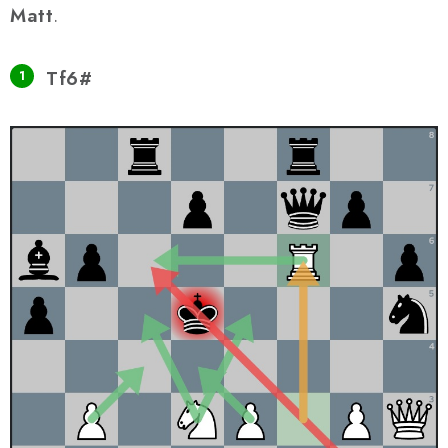
Matt
.
Tf6#