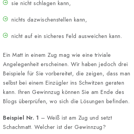
SCHACH ONLINE
sie nicht schlagen kann,
SCHACH-MERCH
nichts dazwischenstellen kann,
SCHACH GESCHENKE
nicht auf ein sicheres Feld ausweichen kann.
GESCHÄFTSBEDINGUNGEN
Ein Matt in einem Zug mag wie eine triviale
KONTAKT
Angelegenheit erscheinen. Wir haben jedoch drei
Beispiele für Sie vorbereitet, die zeigen, dass man
Kontakt
FAQ
Über uns
Schachblog
selbst bei einem Einzügler ins Schwitzen geraten
Geschäftsbedingungen
kann. Ihren Gewinnzug können Sie am Ende des
Blogs überprüfen, wo sich die Lösungen befinden.
Beispiel Nr. 1
– Weiß ist am Zug und setzt
Schachmatt. Welcher ist der Gewinnzug?