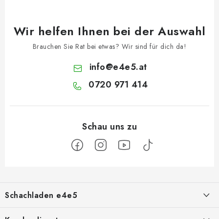
Wir helfen Ihnen bei der Auswahl
Brauchen Sie Rat bei etwas? Wir sind für dich da!
info
@
e4e5.at
0720 971 414
F
u
Schachladen e4e5
ß
z
Über uns