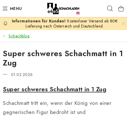
Zum
Such
Inhalt
springen
Kostenloser Versand ab 80€
AKTION
Lieferung nach Österreich und Deutschland.
Schachblog
SCHACHSPIELE
Super schweres Schachmatt in 1
SCHACHFIGUREN
Zug
SCHACHBRETTER
01.02.2026
SCHACHUHREN
Super schweres Schachmatt in 1 Zug
SCHACHBÜCHER
Schachmatt tritt ein, wenn der König von einer
gegnerischen Figur bedroht ist und
SCHACH-ANTIQUITÄTENLADEN