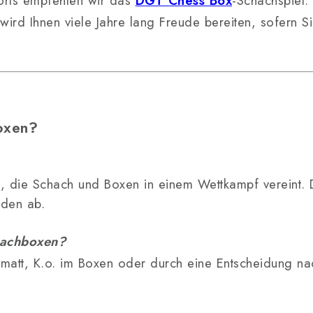
ports empfehlen wir das
DGT Chess Box
-Schachspiel.
rd Ihnen viele Jahre lang Freude bereiten, sofern Sie
oxen?
t, die Schach und Boxen in einem Wettkampf vereint. 
nden ab.
hachboxen?
matt, K.o. im Boxen oder durch eine Entscheidung n