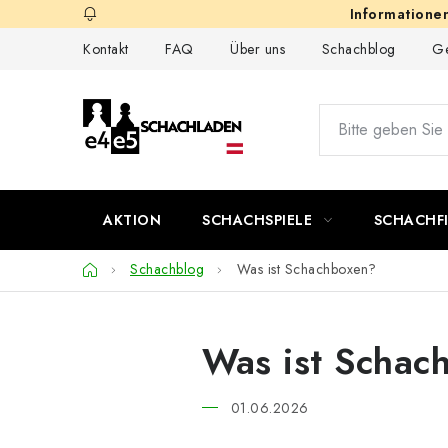
Zum
Inhalt
Kontakt
FAQ
Über uns
Schachblog
Ge
springen
AKTION
SCHACHSPIELE
SCHACHF
Startseite
Schachblog
Was ist Schachboxen?
Was ist Schac
01.06.2026