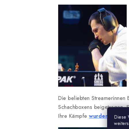
Die beliebten Streamerinnen 
Schachboxens beigetragen. S
Ihre Kämpfe
wurden gefilmt
Diese 
weiter