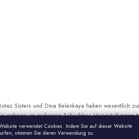
Botez Sisters und Dina Belenkaya haben wesentlich zu
ie nahmen an mehreren Schachbox-Veranstaltungen te
 und von Tausenden von Fans verfolgt
.
Website verwendet Cookies. Indem Sie auf dieser Website
surfen, stimmen Sie deren Verwendung zu.