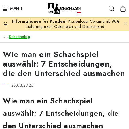
Zum
Such
Inhalt
springen
Kostenloser Versand ab 80€
AKTION
Lieferung nach Österreich und Deutschland.
Schachblog
SCHACHSPIELE
Wie man ein Schachspiel
SCHACHFIGUREN
auswählt: 7 Entscheidungen,
SCHACHBRETTER
die den Unterschied ausmachen
SCHACHUHREN
23.03.2026
Wie man ein Schachspiel
SCHACHBÜCHER
auswählt: 7 Entscheidungen, die
SCHACH-ANTIQUITÄTENLADEN
den Unterschied ausmachen