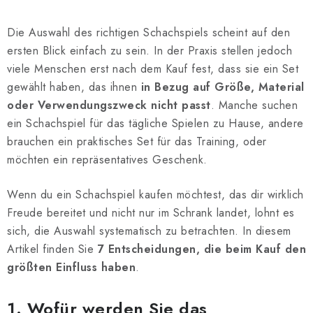
SCHACH ONLINE
Die Auswahl des richtigen Schachspiels scheint auf den
SCHACH-MERCH
ersten Blick einfach zu sein. In der Praxis stellen jedoch
viele Menschen erst nach dem Kauf fest, dass sie ein Set
SCHACH GESCHENKE
gewählt haben, das ihnen
in Bezug auf Größe, Material
oder Verwendungszweck nicht passt
. Manche suchen
GESCHÄFTSBEDINGUNGEN
ein Schachspiel für das tägliche Spielen zu Hause, andere
brauchen ein praktisches Set für das Training, oder
KONTAKT
möchten ein repräsentatives Geschenk.
Kontakt
FAQ
Über uns
Schachblog
Wenn du ein Schachspiel kaufen möchtest, das dir wirklich
Geschäftsbedingungen
Freude bereitet und nicht nur im Schrank landet, lohnt es
sich, die Auswahl systematisch zu betrachten. In diesem
Artikel finden Sie
7 Entscheidungen, die beim Kauf den
größten Einfluss haben
.
1. Wofür werden Sie das