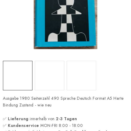
SCHACH ONLINE
SCHACH-MERCH
SCHACH GESCHENKE
GESCHÄFTSBEDINGUNGEN
KONTAKT
Kontakt
FAQ
Über uns
Schachblog
Geschäftsbedingungen
Ausgabe 1980 Seitenzahl 490 Sprache Deutsch Format A5 Harte
Bindung Zustand - wie neu
✅
Lieferung
innerhalb von
2-3 Tagen
✅
Kundenservice
MON-FRI 8:00 - 18:00