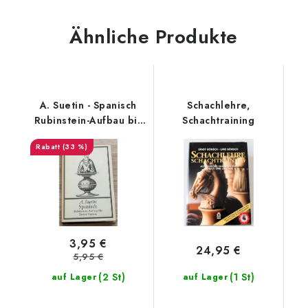
Ähnliche Produkte
A. Suetin - Spanisch
Schachlehre,
Rubinstein-Aufbau bis
Schachtraining
Breyer-System
(33 %)
3,95 €
24,95 €
5,95 €
(2 St)
(1 St)
auf Lager
auf Lager