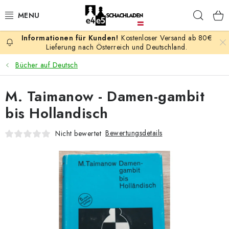
Zum
Such
Inhalt
springen
Kostenloser Versand ab 80€
AKTION
Lieferung nach Österreich und Deutschland.
Bücher auf Deutsch
SCHACHSPIELE
M. Taimanow - Damen-gambit
SCHACHFIGUREN
bis Hollandisch
SCHACHBRETTER
Bewertungsdetails
Nicht bewertet
SCHACHUHREN
SCHACHBÜCHER
SCHACH-ANTIQUITÄTENLADEN