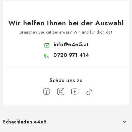
Wir helfen Ihnen bei der Auswahl
Brauchen Sie Rat bei etwas? Wir sind für dich da!
info
@
e4e5.at
0720 971 414
F
u
Schachladen e4e5
ß