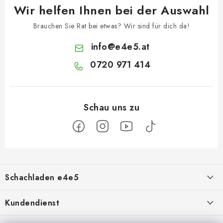
Wir helfen Ihnen bei der Auswahl
Brauchen Sie Rat bei etwas? Wir sind für dich da!
info
@
e4e5.at
0720 971 414
F
u
Schachladen e4e5
ß
z
Über uns
Kundendienst
e
Kontakt
Geschäftsbedingungen