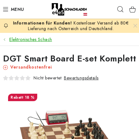
Zum
Such
Inhalt
springen
Kostenloser Versand ab 80€
AKTION
Lieferung nach Österreich und Deutschland.
Elektronisches Schach
SCHACHSPIELE
DGT Smart Board E-set Komplett
SCHACHFIGUREN
Versandkostenfrei
SCHACHBRETTER
Bewertungsdetails
Nicht bewertet
SCHACHUHREN
18 %
SCHACHBÜCHER
SCHACH-ANTIQUITÄTENLADEN