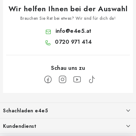
Wir helfen Ihnen bei der Auswahl
Brauchen Sie Rat bei etwas? Wir sind für dich da!
info
@
e4e5.at
0720 971 414
F
u
Schachladen e4e5
ß
z
Über uns
Kundendienst
e