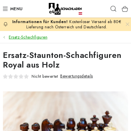
Zum
Such
Inhalt
springen
Kostenloser Versand ab 80€
AKTION
Lieferung nach Österreich und Deutschland.
Ersatz-Schachfiguren
SCHACHSPIELE
Ersatz-Staunton-Schachfiguren
SCHACHFIGUREN
Royal aus Holz
SCHACHBRETTER
Bewertungsdetails
Nicht bewertet
SCHACHUHREN
SCHACHBÜCHER
SCHACH-ANTIQUITÄTENLADEN