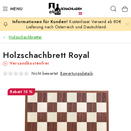
Zum
Such
Inhalt
springen
Kostenloser Versand ab 80€
AKTION
Lieferung nach Österreich und Deutschland.
Holzschachbretter
SCHACHSPIELE
Holzschachbrett Royal
SCHACHFIGUREN
Versandkostenfrei
SCHACHBRETTER
Bewertungsdetails
Nicht bewertet
SCHACHUHREN
15 %
SCHACHBÜCHER
SCHACH-ANTIQUITÄTENLADEN