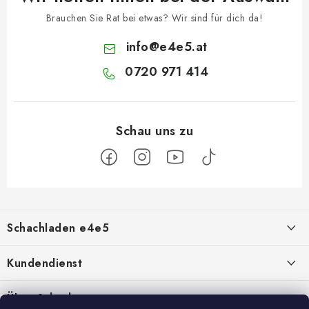
Brauchen Sie Rat bei etwas? Wir sind für dich da!
info
@
e4e5.at
0720 971 414
F
u
Schachladen e4e5
ß
z
Über uns
Kundendienst
e
i
Kontakt
Geschäftsbedingungen
Über Schach