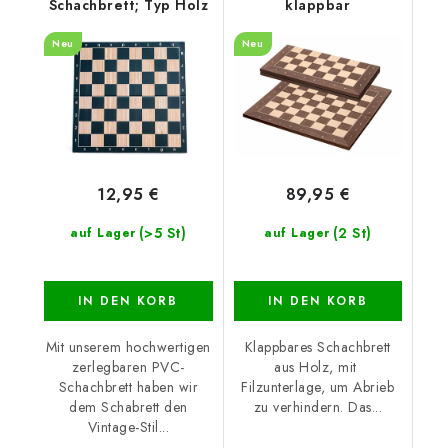
Schachbrett; Typ Holz
klappbar
Neu
Neu
12,95 €
89,95 €
(>5 St)
(2 St)
auf Lager
auf Lager
IN DEN KORB
IN DEN KORB
Mit unserem hochwertigen
Klappbares Schachbrett
zerlegbaren PVC-
aus Holz, mit
Schachbrett haben wir
Filzunterlage, um Abrieb
dem Schabrett den
zu verhindern. Das...
Vintage-Stil...