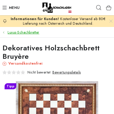
Zum
Such
Inhalt
springen
Kostenloser Versand ab 80€
AKTION
Lieferung nach Österreich und Deutschland.
Luxus-Schachbretter
SCHACHSPIELE
Dekoratives Holzschachbrett
SCHACHFIGUREN
Bruyère
SCHACHBRETTER
Versandkostenfrei
Bewertungsdetails
Nicht bewertet
SCHACHUHREN
Tipp
SCHACHBÜCHER
SCHACH-ANTIQUITÄTENLADEN