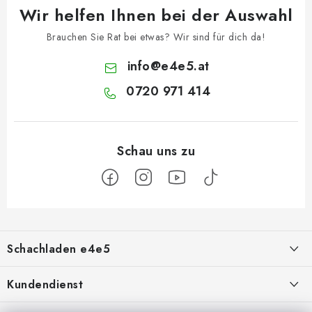
Wir helfen Ihnen bei der Auswahl
Brauchen Sie Rat bei etwas? Wir sind für dich da!
info
@
e4e5.at
0720 971 414
F
u
Schachladen e4e5
ß
z
Über uns
Kundendienst
e
Kontakt
Geschäftsbedingungen