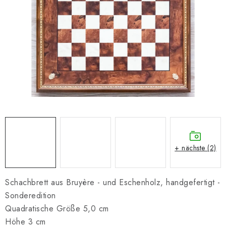
SCHACH ONLINE
SCHACH-MERCH
SCHACH GESCHENKE
GESCHÄFTSBEDINGUNGEN
KONTAKT
Kontakt
FAQ
Über uns
Schachblog
+ nächste (2)
Geschäftsbedingungen
Schachbrett aus Bruyère - und Eschenholz, handgefertigt -
Sonderedition
Quadratische Größe 5,0 cm
Höhe 3 cm