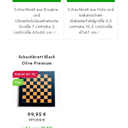
Schachbrett aus Bruyère-
Schachbrett aus Holz und
und
toskanischem
UlmenholzQuadratische
AlabasterFeldgröße 4,5
Größe 7 cmHöhe 2
cmHöhe 10,5 cmGröße
cmGröße 66x66 cm ✅...
47x47 cm✅...
Schachbrett Black
Olive Premium
(41 %)
Neu
99,95 €
171,95 €