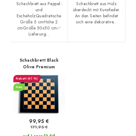
Schachbrett aus Pappel-
Schachbrett aus Holz
und
überdeckt mit Kunstleder.
EscheholzQuadratische
An den Seiten befindet
Größe 5 cmHöhe 2
sich eine dekorative...
cmGröße 50x50 cm✅
Lieferung...
Schachbrett Black
Olive Premium
(41 %)
Neu
99,95 €
171,95 €
(2 St)
auf Lager