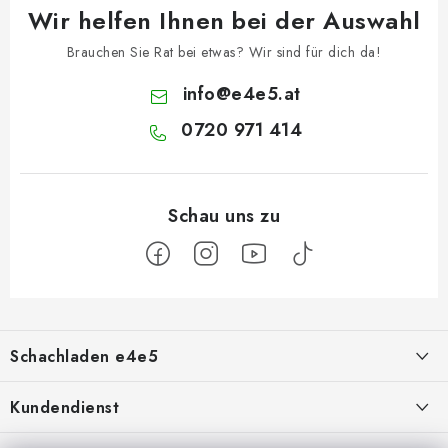
Wir helfen Ihnen bei der Auswahl
Brauchen Sie Rat bei etwas? Wir sind für dich da!
info
@
e4e5.at
0720 971 414
F
u
Schachladen e4e5
ß
z
Über uns
Kundendienst
e
Kontakt
Geschäftsbedingungen