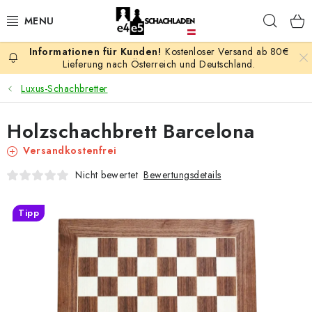
Zum
Such
Inhalt
springen
Kostenloser Versand ab 80€
AKTION
Lieferung nach Österreich und Deutschland.
Luxus-Schachbretter
SCHACHSPIELE
Holzschachbrett Barcelona
SCHACHFIGUREN
Versandkostenfrei
SCHACHBRETTER
Bewertungsdetails
Nicht bewertet
SCHACHUHREN
Tipp
SCHACHBÜCHER
SCHACH-ANTIQUITÄTENLADEN