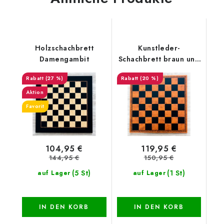
Holzschachbrett
Kunstleder-
Damengambit
Schachbrett braun und
schwarz
(27 %)
(20 %)
Aktion
Favorit
104,95 €
119,95 €
144,95 €
150,95 €
(5 St)
(1 St)
auf Lager
auf Lager
IN DEN KORB
IN DEN KORB