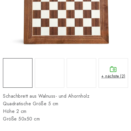
SCHACH ONLINE
SCHACH-MERCH
SCHACH GESCHENKE
GESCHÄFTSBEDINGUNGEN
KONTAKT
+ nächste (2)
Kontakt
FAQ
Über uns
Schachblog
Geschäftsbedingungen
Schachbrett aus Walnuss- und Ahornholz
Quadratische Größe 5 cm
Höhe 2 cm
Größe 50x50 cm