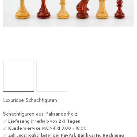
SCHACH ONLINE
SCHACH-MERCH
SCHACH GESCHENKE
GESCHÄFTSBEDINGUNGEN
KONTAKT
Kontakt
FAQ
Über uns
Schachblog
Geschäftsbedingungen
Luxuriöse Schachfiguren
Schachfiguren aus Palisanderholz.
✅
Lieferung
innerhalb von
2-3 Tagen
✅
Kundenservice
MON-FRI 8:00 - 18:00
✅ Zahlungsmöglichkeiten per
PayPal, Bankkarte, Rechnung