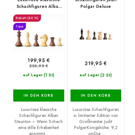
Schachfiguren Alban
Polgar Deluxe
Staunton
(22 %)
Tipp
199,95 €
219,95 €
256,95 €
(1 St)
(2 St)
auf Lager
auf Lager
IN DEN KORB
IN DEN KORB
Luxuriöse klassiche
Luxuriöse Schachfiguren
Schachfiguren Alban
in limitierter Edition von
Staunton – Wenn Schach
Großmeister Judit
eine stille Erhabenheit
PolgarKönigshöhe: 9,2
annimmt...
cmDie...