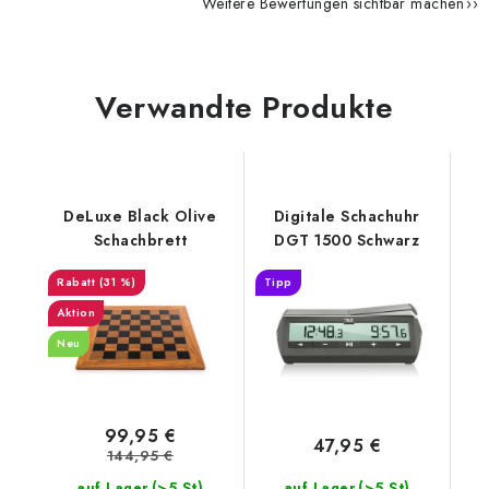
Weitere Bewertungen sichtbar machen
Verwandte Produkte
DeLuxe Black Olive
Digitale Schachuhr
Schachbrett
DGT 1500 Schwarz
(31 %)
Tipp
Aktion
Neu
99,95 €
47,95 €
144,95 €
(>5 St)
(>5 St)
auf Lager
auf Lager