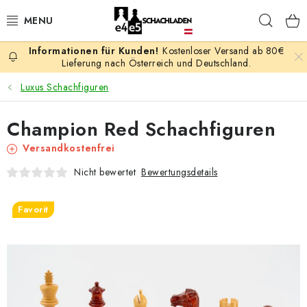
Zum
Such
Inhalt
springen
Kostenloser Versand ab 80€
AKTION
Lieferung nach Österreich und Deutschland.
Luxus Schachfiguren
SCHACHSPIELE
Champion Red Schachfiguren
SCHACHFIGUREN
Versandkostenfrei
SCHACHBRETTER
Bewertungsdetails
Nicht bewertet
SCHACHUHREN
Favorit
SCHACHBÜCHER
SCHACH-ANTIQUITÄTENLADEN