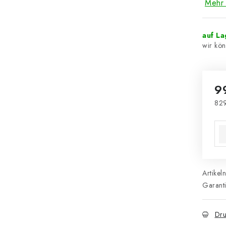
Mehr 
auf L
9
829
Ver
Artikel
Garant
Dru