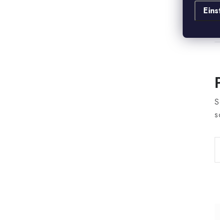
Eins
S
s