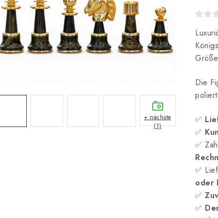
Luxuri
König
Größe
Die Fi
polier
+ nächste
✅
Lie
(1)
✅
Kun
✅ Zah
Rech
✅ Lief
oder
✅
Zuv
✅
Der