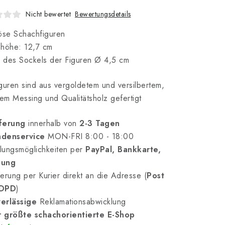
Bewertungsdetails
Nicht bewertet
öse Schachfiguren
shöhe: 12,7 cm
 des Sockels der Figuren Ø 4,5 cm
guren sind aus vergoldetem und versilbertem,
tem Messing und Qualitätsholz gefertigt
ferung
innerhalb von
2-3 Tagen
denservice
MON-FRI 8:00 - 18:00
lungsmöglichkeiten per
PayPal, Bankkarte,
nung
erung per Kurier direkt an die Adresse (
Post
 DPD
)
erlässige
Reklamationsabwicklung
 größte schachorientierte E-Shop