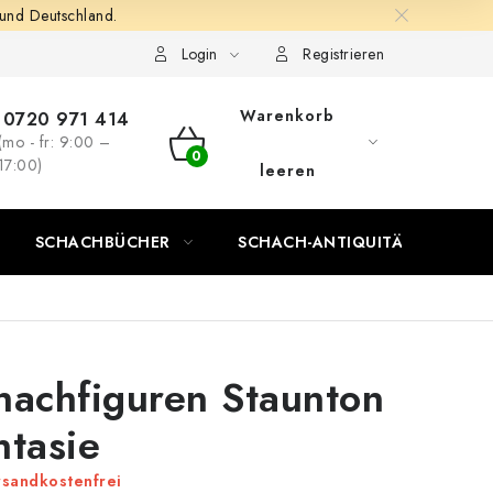
 und Deutschland.
Login
Registrieren
Warenkorb
0720 971 414
(mo - fr: 9:00 –
WARENKORB
17:00)
leeren
SCHACHBÜCHER
SCHACH-ANTIQUITÄTENLADEN
hachfiguren Staunton
ntasie
sandkostenfrei