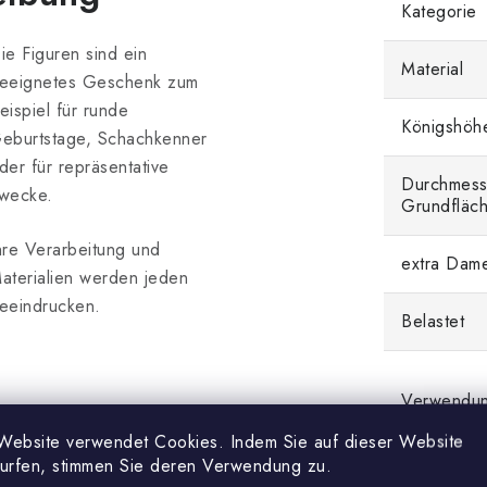
Kategorie
ie Figuren sind ein
Material
eeignetes Geschenk zum
eispiel für runde
Königshöh
eburtstage, Schachkenner
der für repräsentative
Durchmess
wecke.
Grundfläc
hre Verarbeitung und
extra Dam
aterialien werden jeden
eeindrucken.
Belastet
Verwendu
Website verwendet Cookies. Indem Sie auf dieser Website
surfen, stimmen Sie deren Verwendung zu.
Farbschem