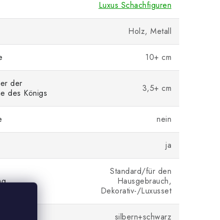
Luxus Schachfiguren
Holz, Metall
e
10+ cm
er der
3,5+ cm
he des Königs
e
nein
ja
Standard/für den
ng
Hausgebrauch,
Dekorativ-/Luxusset
a
silbern+schwarz