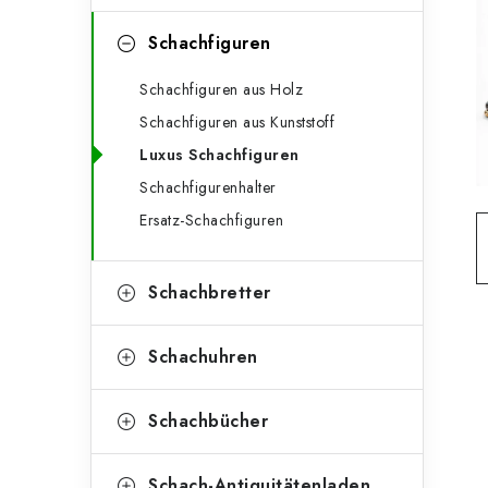
e
t
g
Schachfiguren
e
o
Schachfiguren aus Holz
n
r
Schachfiguren aus Kunststoff
l
i
Luxus Schachfiguren
e
e
Schachfigurenhalter
n
i
Ersatz-Schachfiguren
s
Schachbretter
t
e
Schachuhren
Schachbücher
Schach-Antiquitätenladen