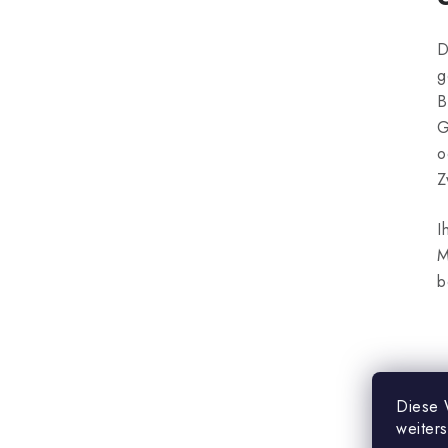
D
g
B
G
o
Z
I
M
b
Diese 
weiter