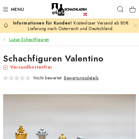
Zum
Such
Inhalt
springen
Kostenloser Versand ab 80€
AKTION
Lieferung nach Österreich und Deutschland.
Luxus Schachfiguren
SCHACHSPIELE
Schachfiguren Valentino
SCHACHFIGUREN
Versandkostenfrei
SCHACHBRETTER
Bewertungsdetails
Nicht bewertet
SCHACHUHREN
SCHACHBÜCHER
SCHACH-ANTIQUITÄTENLADEN