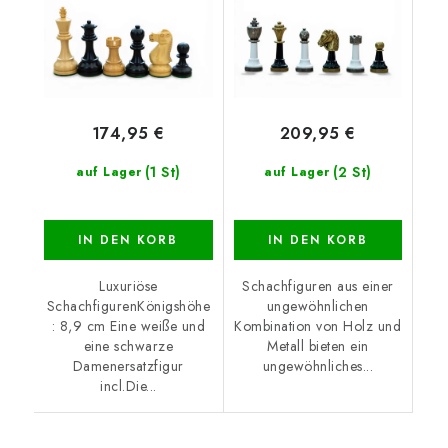
174,95 €
209,95 €
(1 St)
(2 St)
auf Lager
auf Lager
IN DEN KORB
IN DEN KORB
Luxuriöse
Schachfiguren aus einer
SchachfigurenKönigshöhe
ungewöhnlichen
: 8,9 cm Eine weiße und
Kombination von Holz und
eine schwarze
Metall bieten ein
Damenersatzfigur
ungewöhnliches...
incl.Die...