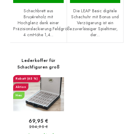
Schachbrett aus
Die LEAP Basic digitale
Bruyèreholz mit
Schachuhr mit Bonus und
Hochglanz dank einer
Verzögerung ist ein
Präzisionslackierung.Feldgröße
zuverlässiger Spieltimer,
4 cmHöhe 1,4...
der...
Lederkoffer für
Schachfiguren groß
(65 %)
Aktion
Neu
69,95 €
204,95 €