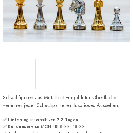
SCHACH ONLINE
SCHACH-MERCH
SCHACH GESCHENKE
GESCHÄFTSBEDINGUNGEN
KONTAKT
Kontakt
FAQ
Über uns
Schachblog
Geschäftsbedingungen
Schachfiguren aus Metall mit vergoldeter Oberfläche
verleihen jeder Schachpartie ein luxuriöses Aussehen.
✅
Lieferung
innerhalb von
2-3 Tagen
✅
Kundenservice
MON-FRI 8:00 - 18:00