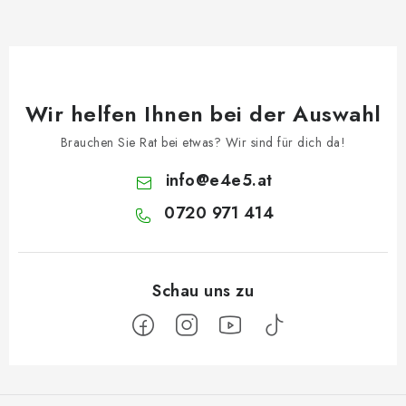
Wir helfen Ihnen bei der Auswahl
Brauchen Sie Rat bei etwas? Wir sind für dich da!
info
@
e4e5.at
0720 971 414
F
u