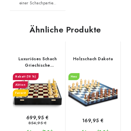
einer Schachpartie...
Ähnliche Produkte
Luxuriöses Schach
Holzschach Dakota
Griechische
Mythologie rot
(18 %)
Neu
Aktion
Favorit
699,95 €
169,95 €
854,95 €