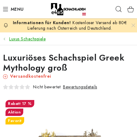
Zum
Such
Inhalt
springen
Kostenloser Versand ab 80€
AKTION
Lieferung nach Österreich und Deutschland.
Luxus Schachspiele
SCHACHSPIELE
Luxuriöses Schachspiel Greek
SCHACHFIGUREN
Mythology groß
SCHACHBRETTER
Versandkostenfrei
Bewertungsdetails
Nicht bewertet
SCHACHUHREN
17 %
SCHACHBÜCHER
Aktion
Favorit
SCHACH-ANTIQUITÄTENLADEN