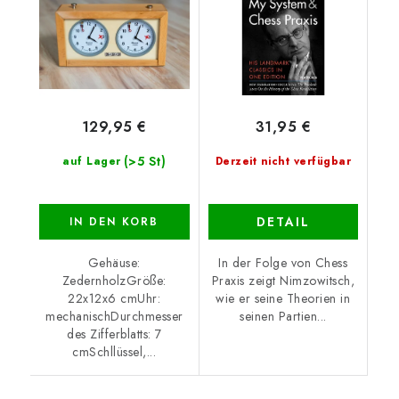
129,95 €
31,95 €
(>5 St)
auf Lager
Derzeit nicht verfügbar
DETAIL
IN DEN KORB
Gehäuse:
In der Folge von Chess
ZedernholzGröße:
Praxis zeigt Nimzowitsch,
22x12x6 cmUhr:
wie er seine Theorien in
mechanischDurchmesser
seinen Partien...
des Zifferblatts: 7
cmSchllüssel,...