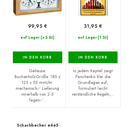
99,95 €
31,95 €
(>5 St)
(1 St)
auf Lager
auf Lager
IN DEN KORB
IN DEN KORB
Gehäuse:
In jedem Kapitel zeigt
BuchenholzGröße: 185 x
Panchenko klar die
125 x 55 mmUhr:
Grundlagen auf,
mechanisch✅ Lieferung
formuliert leicht
innerhalb von 2-3
verständliche Regeln,...
Tagen✅...
Schachbecher e4e5