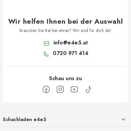
Wir helfen Ihnen bei der Auswahl
Brauchen Sie Rat bei etwas? Wir sind für dich da!
info
@
e4e5.at
0720 971 414
F
u
Schachladen e4e5
ß
z
Über uns