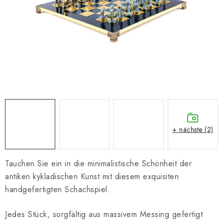
SCHACH ONLINE
SCHACH-MERCH
SCHACH GESCHENKE
GESCHÄFTSBEDINGUNGEN
KONTAKT
+ nächste (2)
Kontakt
FAQ
Über uns
Schachblog
Geschäftsbedingungen
Tauchen Sie ein in die minimalistische Schönheit der
antiken kykladischen Kunst mit diesem exquisiten
handgefertigten Schachspiel.
Jedes Stück, sorgfältig aus massivem Messing gefertigt