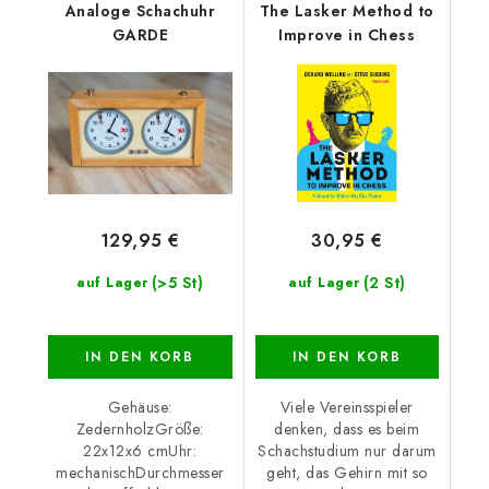
Analoge Schachuhr
The Lasker Method to
GARDE
Improve in Chess
129,95 €
30,95 €
(>5 St)
(2 St)
auf Lager
auf Lager
IN DEN KORB
IN DEN KORB
Gehäuse:
Viele Vereinsspieler
ZedernholzGröße:
denken, dass es beim
22x12x6 cmUhr:
Schachstudium nur darum
mechanischDurchmesser
geht, das Gehirn mit so