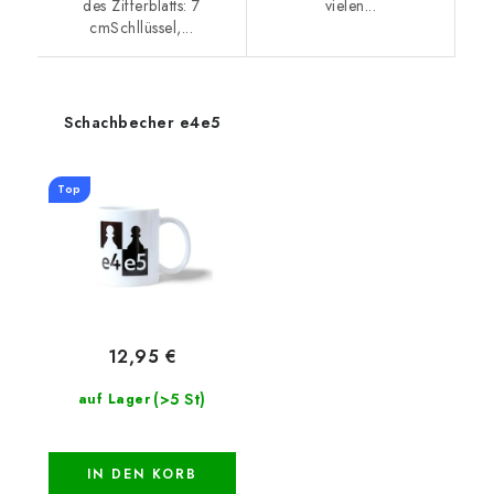
des Zifferblatts: 7
vielen...
cmSchllüssel,...
Schachbecher e4e5
Top
12,95 €
(>5 St)
auf Lager
IN DEN KORB