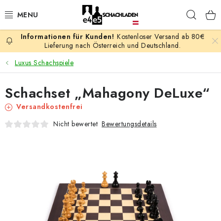
Zum
Such
Inhalt
springen
Kostenloser Versand ab 80€
AKTION
Lieferung nach Österreich und Deutschland.
Luxus Schachspiele
SCHACHSPIELE
Schachset „Mahagony DeLuxe“
SCHACHFIGUREN
Versandkostenfrei
SCHACHBRETTER
Bewertungsdetails
Nicht bewertet
SCHACHUHREN
SCHACHBÜCHER
SCHACH-ANTIQUITÄTENLADEN