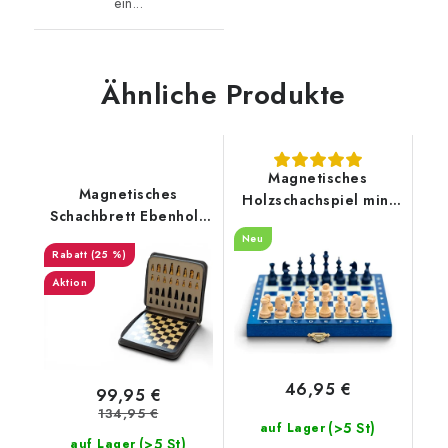
ein...
Ähnliche Produkte
Magnetisches
Magnetisches
Holzschachspiel mini
Schachbrett Ebenholz
blau
groß
Neu
(25 %)
Aktion
46,95 €
99,95 €
134,95 €
(>5 St)
auf Lager
(>5 St)
auf Lager