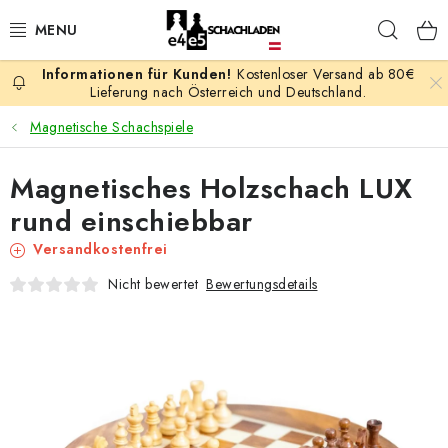
Zum
Such
Inhalt
springen
Kostenloser Versand ab 80€
AKTION
Lieferung nach Österreich und Deutschland.
Magnetische Schachspiele
SCHACHSPIELE
Magnetisches Holzschach LUX
SCHACHFIGUREN
rund einschiebbar
SCHACHBRETTER
Versandkostenfrei
Bewertungsdetails
Nicht bewertet
SCHACHUHREN
SCHACHBÜCHER
SCHACH-ANTIQUITÄTENLADEN