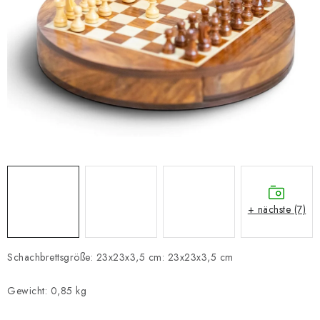
SCHACH ONLINE
SCHACH-MERCH
SCHACH GESCHENKE
GESCHÄFTSBEDINGUNGEN
KONTAKT
Kontakt
FAQ
Über uns
Schachblog
+ nächste (7)
Geschäftsbedingungen
Schachbrettsgröße: 23x23x3,5 cm: 23x23x3,5 cm
Gewicht: 0,85 kg