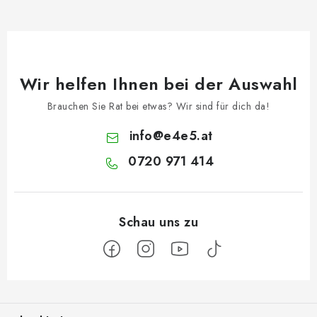
Wir helfen Ihnen bei der Auswahl
Brauchen Sie Rat bei etwas? Wir sind für dich da!
info
@
e4e5.at
0720 971 414
F
u