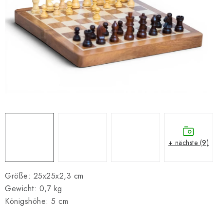
SCHACH ONLINE
SCHACH-MERCH
SCHACH GESCHENKE
GESCHÄFTSBEDINGUNGEN
KONTAKT
Kontakt
FAQ
Über uns
Schachblog
+ nächste (9)
Geschäftsbedingungen
Größe: 25x25x2,3 cm
Gewicht: 0,7 kg
Königshöhe: 5 cm