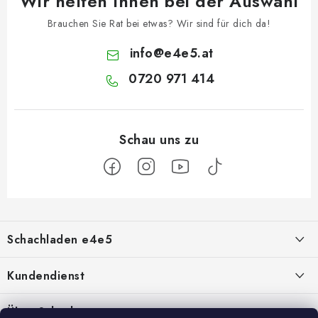
Wir helfen Ihnen bei der Auswahl
Brauchen Sie Rat bei etwas? Wir sind für dich da!
info
@
e4e5.at
0720 971 414
F
u
Schachladen e4e5
ß
z
Über uns
Kundendienst
e
i
Kontakt
Geschäftsbedingungen
Über Schach