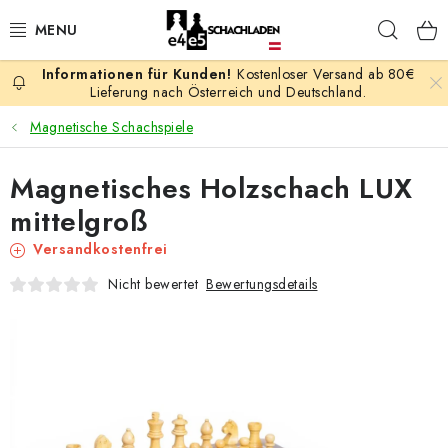
Zum
Such
Inhalt
springen
Kostenloser Versand ab 80€
AKTION
Lieferung nach Österreich und Deutschland.
Magnetische Schachspiele
SCHACHSPIELE
Magnetisches Holzschach LUX
SCHACHFIGUREN
mittelgroß
SCHACHBRETTER
Versandkostenfrei
Bewertungsdetails
Nicht bewertet
SCHACHUHREN
SCHACHBÜCHER
SCHACH-ANTIQUITÄTENLADEN