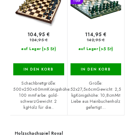
Tipp
104,95 €
114,95 €
124,95 €
142,95 €
(>5 St)
(>5 St)
auf Lager
auf Lager
IN DEN KORB
IN DEN KORB
Schachbrettgröße:
Größe:
500×250×60mmKönigshöhe:
52x27,5x6cmGewicht: 2,5
100 mmFarbe: gold-
kgKönigshöhe: 10,8cmMit
schwarzGewicht: 2
Liebe aus Hainbuchenholz
kgHolz für die...
gefertigt....
Holzschachspiel Royal