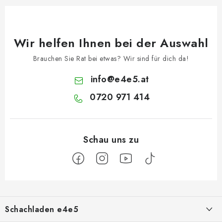
Wir helfen Ihnen bei der Auswahl
Brauchen Sie Rat bei etwas? Wir sind für dich da!
info
@
e4e5.at
0720 971 414
F
u
Schachladen e4e5
ß