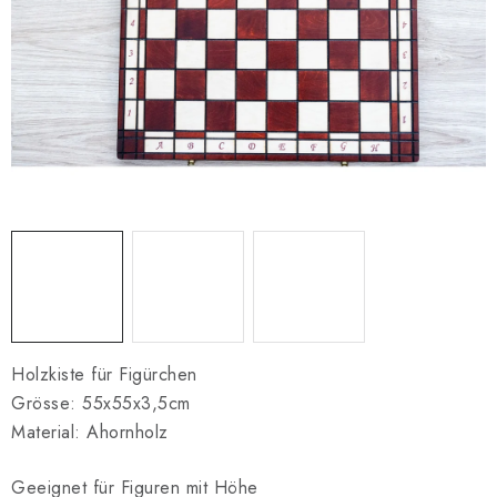
SCHACH ONLINE
SCHACH-MERCH
SCHACH GESCHENKE
GESCHÄFTSBEDINGUNGEN
KONTAKT
Kontakt
FAQ
Über uns
Schachblog
Geschäftsbedingungen
Holzkiste für Figürchen
Grösse: 55x55x3,5cm
Material: Ahornholz
Geeignet für Figuren mit Höhe