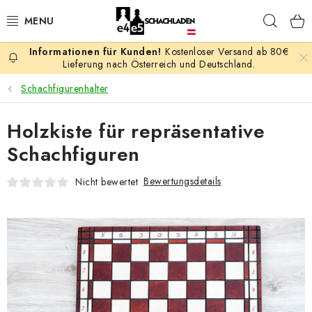
Zum
Such
Inhalt
springen
Kostenloser Versand ab 80€
AKTION
Lieferung nach Österreich und Deutschland.
Schachfigurenhalter
SCHACHSPIELE
Holzkiste für repräsentative
SCHACHFIGUREN
Schachfiguren
SCHACHBRETTER
Bewertungsdetails
Nicht bewertet
SCHACHUHREN
SCHACHBÜCHER
SCHACH-ANTIQUITÄTENLADEN