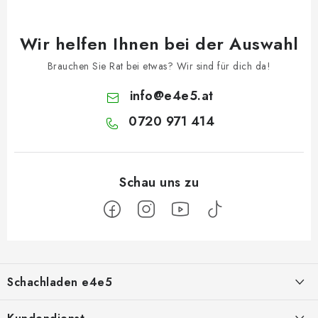
Wir helfen Ihnen bei der Auswahl
Brauchen Sie Rat bei etwas? Wir sind für dich da!
info
@
e4e5.at
0720 971 414
F
u
Schachladen e4e5
ß
z
Über uns