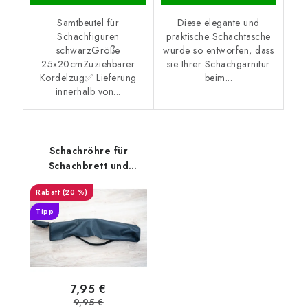
Samtbeutel für
Diese elegante und
Schachfiguren
praktische Schachtasche
schwarzGröße
wurde so entworfen, dass
25x20cmZuziehbarer
sie Ihrer Schachgarnitur
Kordelzug✅ Lieferung
beim...
innerhalb von...
Schachröhre für
Schachbrett und
Figuren
(20 %)
Tipp
7,95 €
9,95 €