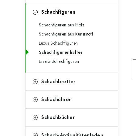
e
t
g
Schachfiguren
e
o
Schachfiguren aus Holz
n
r
Schachfiguren aus Kunststoff
l
i
Luxus Schachfiguren
e
e
Schachfigurenhalter
n
i
Ersatz-Schachfiguren
s
Schachbretter
t
e
Schachuhren
Schachbücher
Schach-Antiquitätenladen