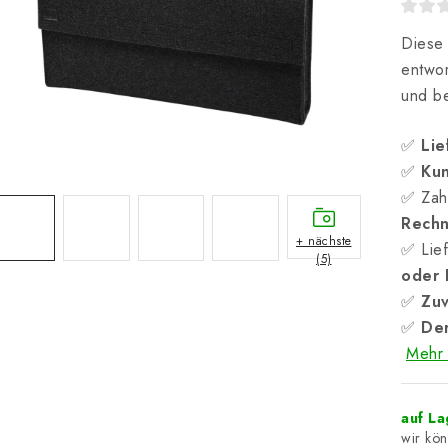
Diese 
entwor
und be
✅
Lie
✅
Kun
✅ Zah
Rech
+ nächste
✅ Lief
(5)
oder
✅
Zuv
✅
Der
Mehr 
auf L