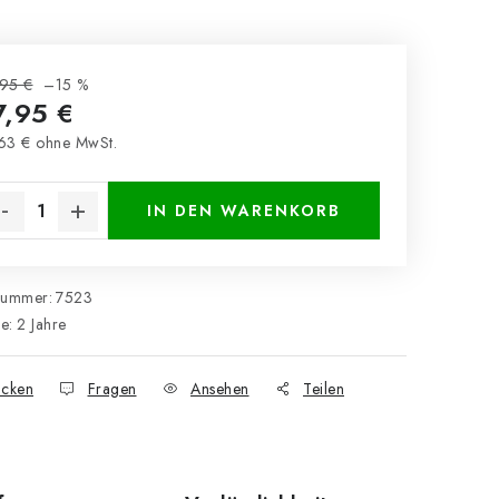
95 €
–15 %
7,95 €
63 € ohne MwSt.
kaufspreis:
IN DEN WARENKORB
nummer:
7523
ie
:
2 Jahre
cken
Fragen
Ansehen
Teilen