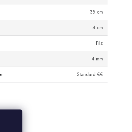
35 cm
4 cm
Filz
4 mm
pe
Standard €€