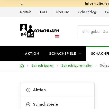
Zum
Inhalt
Kontakt
FAQ
Über uns
Schachblog
Ge
springen
AKTION
SCHACHSPIELE
SCHACHF
Startseite
Schachfiguren
Schachfigurenhalter
Schac
S
K
Kategorien
Aktion
überspringen
a
e
t
i
Schachspiele