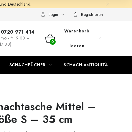
 und Deutschland.
Login
Registrieren
Warenkorb
0720 971 414
(mo - fr: 9:00 –
WARENKORB
17:00)
leeren
SCHACHBÜCHER
SCHACH-ANTIQUITÄTENLADEN
hachtasche Mittel –
öße S – 35 cm