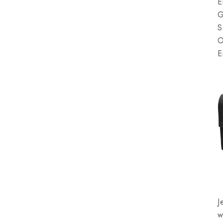
E
G
S
O
E
J
w