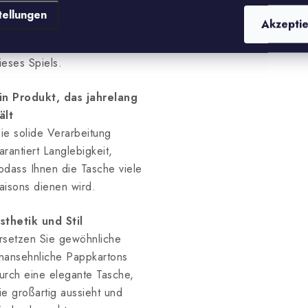
eeignet für klassische
tellungen
Akzepti
chach- und Turniersets –
deal für jeden Liebhaber
ieses Spiels.
in Produkt, das jahrelang
ält
ie solide Verarbeitung
arantiert Langlebigkeit,
odass Ihnen die Tasche viele
aisons dienen wird.
sthetik und Stil
rsetzen Sie gewöhnliche
nansehnliche Pappkartons
urch eine elegante Tasche,
ie großartig aussieht und