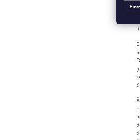
G
Eins
S
i
d
E
h
D
g
s
S
Ä
E
u
d
d