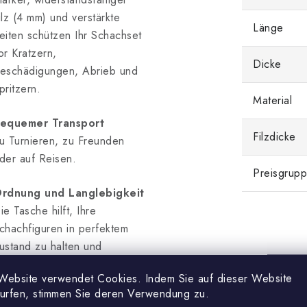
ilz (4 mm) und verstärkte
Länge
eiten schützen Ihr Schachset
or Kratzern,
Dicke
eschädigungen, Abrieb und
pritzern.
Material
equemer Transport
Filzdicke
u Turnieren, zu Freunden
der auf Reisen.
Preisgrup
rdnung und Langlebigkeit
ie Tasche hilft, Ihre
chachfiguren in perfektem
ustand zu halten und
rleichtert ihre Aufbewahrung.
Website verwendet Cookies. Indem Sie auf dieser Website
surfen, stimmen Sie deren Verwendung zu.
niverselle Verwendung