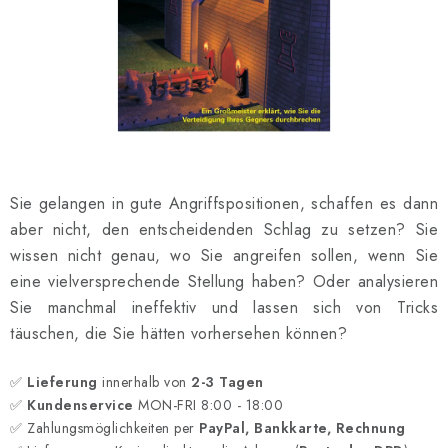
SCHACH ONLINE
SCHACH-MERCH
SCHACH GESCHENKE
GESCHÄFTSBEDINGUNGEN
Sie gelangen in gute Angriffspositionen, schaffen es dann
KONTAKT
aber nicht, den entscheidenden Schlag zu setzen? Sie
wissen nicht genau, wo Sie angreifen sollen, wenn Sie
Kontakt
FAQ
Über uns
Schachblog
eine vielversprechende Stellung haben? Oder analysieren
Geschäftsbedingungen
Sie manchmal ineffektiv und lassen sich von Tricks
täuschen, die Sie hätten vorhersehen können?
✅
Lieferung
innerhalb von
2-3 Tagen
✅
Kundenservice
MON-FRI 8:00 - 18:00
✅ Zahlungsmöglichkeiten per
PayPal, Bankkarte, Rechnung