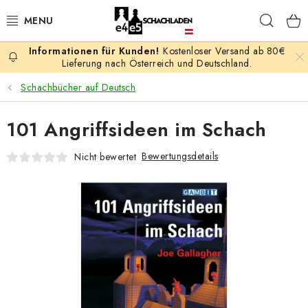
Zum
Such
Inhalt
springen
Kostenloser Versand ab 80€
AKTION
Lieferung nach Österreich und Deutschland.
Schachbücher auf Deutsch
SCHACHSPIELE
101 Angriffsideen im Schach
SCHACHFIGUREN
Bewertungsdetails
Nicht bewertet
SCHACHBRETTER
SCHACHUHREN
SCHACHBÜCHER
SCHACH-ANTIQUITÄTENLADEN