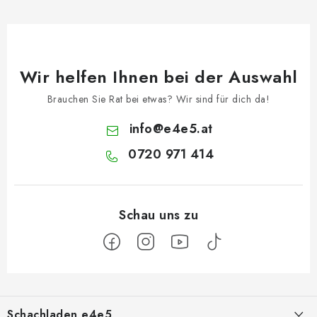
Wir helfen Ihnen bei der Auswahl
Brauchen Sie Rat bei etwas? Wir sind für dich da!
info
@
e4e5.at
0720 971 414
F
u
Schachladen e4e5