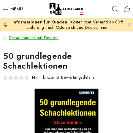
Zum
Such
Inhalt
springen
Kostenloser Versand ab 80€
AKTION
Lieferung nach Österreich und Deutschland.
Schachbücher auf Deutsch
SCHACHSPIELE
50 grundlegende
SCHACHFIGUREN
Schachlektionen
SCHACHBRETTER
Bewertungsdetails
Nicht bewertet
SCHACHUHREN
SCHACHBÜCHER
SCHACH-ANTIQUITÄTENLADEN