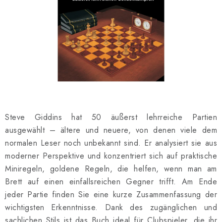
SCHACH ONLINE
SCHACH-MERCH
SCHACH GESCHENKE
GESCHÄFTSBEDINGUNGEN
KONTAKT
Steve Giddins hat 50 äußerst lehrreiche Partien
ausgewählt – ältere und neuere, von denen viele dem
Kontakt
FAQ
Über uns
Schachblog
normalen Leser noch unbekannt sind. Er analysiert sie aus
Geschäftsbedingungen
moderner Perspektive und konzentriert sich auf praktische
Miniregeln, goldene Regeln, die helfen, wenn man am
Brett auf einen einfallsreichen Gegner trifft. Am Ende
jeder Partie finden Sie eine kurze Zusammenfassung der
wichtigsten Erkenntnisse. Dank des zugänglichen und
sachlichen Stils ist das Buch ideal für Clubspieler, die ihr