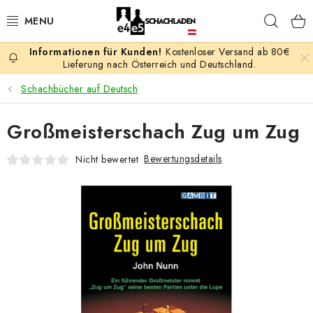
Zum
Such
Inhalt
springen
Kostenloser Versand ab 80€
AKTION
Lieferung nach Österreich und Deutschland.
Schachbücher auf Deutsch
SCHACHSPIELE
Großmeisterschach Zug um Zug
SCHACHFIGUREN
Bewertungsdetails
Nicht bewertet
SCHACHBRETTER
SCHACHUHREN
SCHACHBÜCHER
SCHACH-ANTIQUITÄTENLADEN