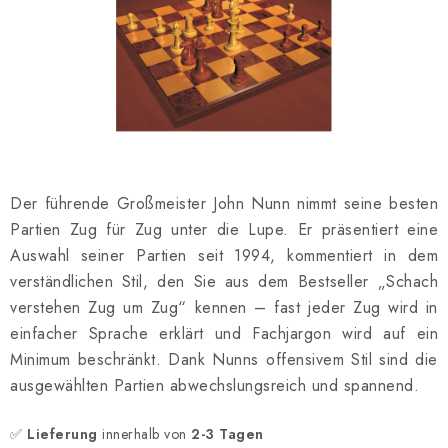
SCHACH ONLINE
SCHACH-MERCH
SCHACH GESCHENKE
GESCHÄFTSBEDINGUNGEN
Der führende Großmeister John Nunn nimmt seine besten
KONTAKT
Partien Zug für Zug unter die Lupe. Er präsentiert eine
Auswahl seiner Partien seit 1994, kommentiert in dem
Kontakt
FAQ
Über uns
Schachblog
verständlichen Stil, den Sie aus dem Bestseller „Schach
Geschäftsbedingungen
verstehen Zug um Zug“ kennen – fast jeder Zug wird in
einfacher Sprache erklärt und Fachjargon wird auf ein
Minimum beschränkt. Dank Nunns offensivem Stil sind die
ausgewählten Partien abwechslungsreich und spannend.
✅
Lieferung
innerhalb von
2-3 Tagen