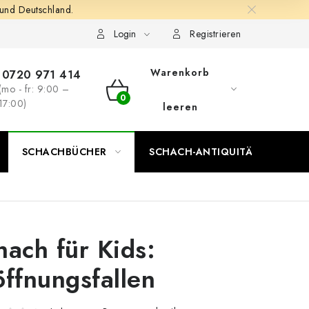
 und Deutschland.
Login
Registrieren
Warenkorb
0720 971 414
(mo - fr: 9:00 –
WARENKORB
17:00)
leeren
SCHACHBÜCHER
SCHACH-ANTIQUITÄTENLADEN
hach für Kids:
öffnungsfallen