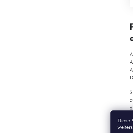
A
A
A
D
S
z
d
ü
Diese 
d
weiter
u