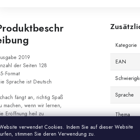
Produktbeschr
Zusätzl
eibung
Kategorie
usgabe 2019
EAN
nzahl der Seiten 128
5-Format
Schwierigk
ie Sprache ist Deutsch
Sprache
chach fängt an, richtig Spaß
u machen, wenn wir lernen,
ie Eröffnung heil zu
Thema
berstehen und nicht mehr auf
Website verwendet Cookies. Indem Sie auf dieser Website
ie billigen taktischen Tricks
surfen, stimmen Sie deren Verwendung zu.
Erscheinun
nserer Gegner