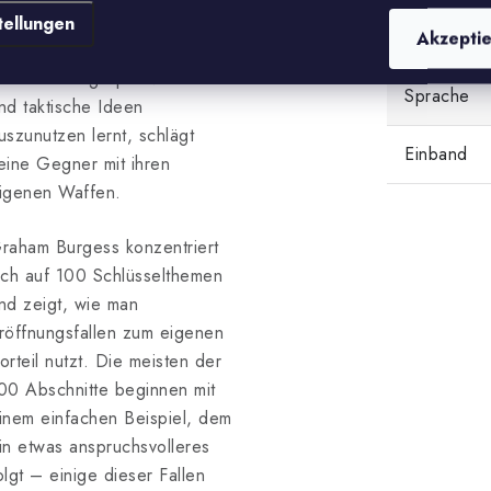
ereinzufallen. Genau darum
tellungen
Format
Akzepti
eht es in diesem Buch: Wer
as Eröffnungsspiel versteht
Sprache
nd taktische Ideen
uszunutzen lernt, schlägt
Einband
eine Gegner mit ihren
igenen Waffen.
raham Burgess konzentriert
ich auf 100 Schlüsselthemen
nd zeigt, wie man
röffnungsfallen zum eigenen
orteil nutzt. Die meisten der
00 Abschnitte beginnen mit
inem einfachen Beispiel, dem
in etwas anspruchsvolleres
olgt – einige dieser Fallen