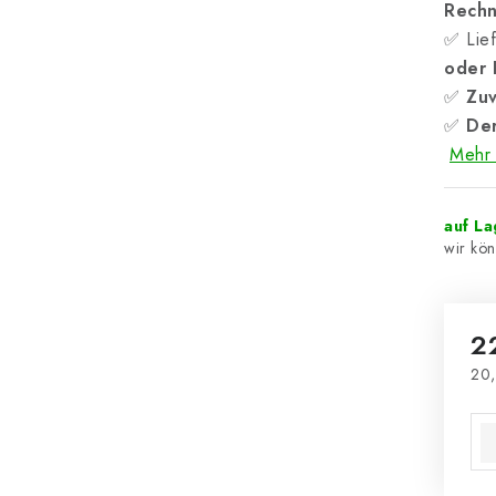
Rech
✅ Lief
oder
✅
Zuv
✅
Der
Mehr 
auf L
2
20,
Ver