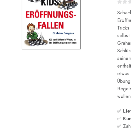
Schac
Eröffn
Trick
selbs
Grah
Schlüs
seinem
entha
etwas
Übunge
Regel
wollen
✅
Lie
✅
Kun
✅ Zah