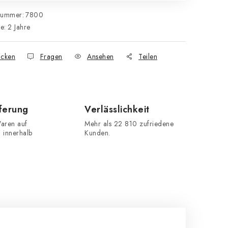
nummer:
7800
ie
:
2 Jahre
cken
Fragen
Ansehen
Teilen
eferung
Verlässlichkeit
aren auf
Mehr als 22 810 zufriedene
n innerhalb
Kunden.