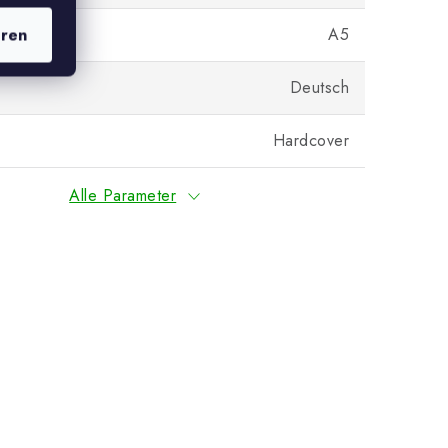
A5
eren
Deutsch
Hardcover
Alle Parameter