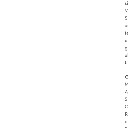
s
V
S
u
t
e
g
ü
Ü
G
M
A
S
C
R
e