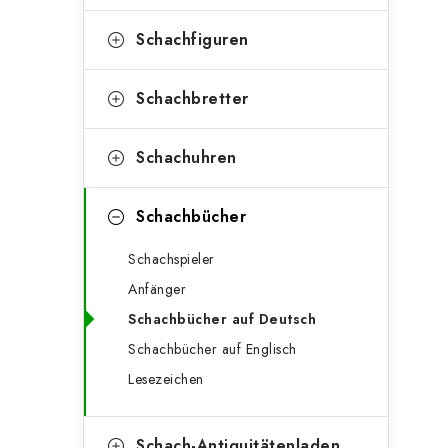
e
t
g
Schachfiguren
e
o
n
r
Schachbretter
l
i
Schachuhren
e
e
n
i
Schachbücher
s
Schachspieler
t
Anfänger
e
Schachbücher auf Deutsch
Schachbücher auf Englisch
Lesezeichen
Schach-Antiquitätenladen