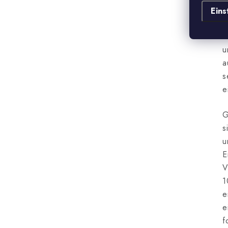
h
Eins
g
d
u
a
s
e
G
s
u
E
V
1
e
e
f