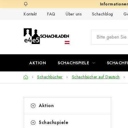
Zum
Inhalt
Kontakt
FAQ
Über uns
Schachblog
Ge
springen
AKTION
SCHACHSPIELE
SCHACHF
Startseite
Schachbücher
Schachbücher auf Deutsch
S
K
Kategorien
Aktion
überspringen
a
e
t
i
Schachspiele