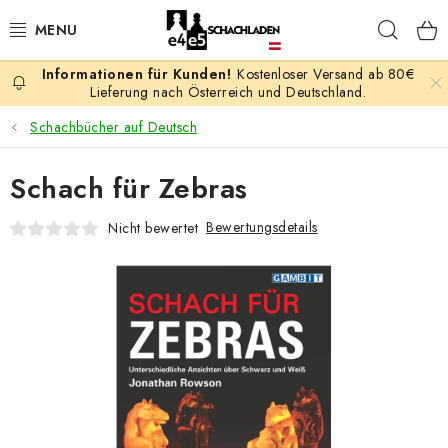
Zum
Such
Inhalt
springen
Kostenloser Versand ab 80€
AKTION
Lieferung nach Österreich und Deutschland.
Schachbücher auf Deutsch
SCHACHSPIELE
Schach für Zebras
SCHACHFIGUREN
Bewertungsdetails
Nicht bewertet
SCHACHBRETTER
SCHACHUHREN
SCHACHBÜCHER
SCHACH-ANTIQUITÄTENLADEN