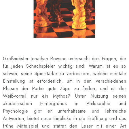
SCHACH ONLINE
SCHACH-MERCH
SCHACH GESCHENKE
GESCHÄFTSBEDINGUNGEN
Großmeister Jonathan Rowson untersucht drei Fragen, die
KONTAKT
für jeden Schachspieler wichtig sind: Warum ist es so
schwer, seine Spielstärke zu verbessern, welche mentale
Kontakt
FAQ
Über uns
Schachblog
Einstellung ist erforderlich, um in den verschiedenen
Geschäftsbedingungen
Phasen der Partie gute Züge zu finden, und ist der
Weißvorteil nur ein Mythos? Unter Nutzung seines
akademischen Hintergrunds in Philosophie und
Psychologie gibt er unterhaltsame und lehrreiche
Antworten, bietet neue Einblicke in die Eröffnung und das
frühe Mittelspiel und stattet den Leser mit einer Art