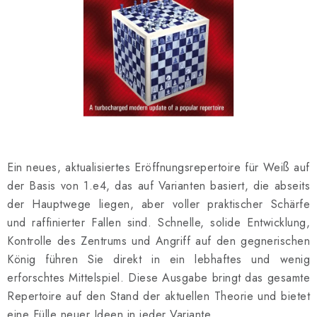
SCHACH ONLINE
SCHACH-MERCH
SCHACH GESCHENKE
GESCHÄFTSBEDINGUNGEN
KONTAKT
Ein neues, aktualisiertes Eröffnungsrepertoire für Weiß auf
der Basis von 1.e4, das auf Varianten basiert, die abseits
Kontakt
FAQ
Über uns
Schachblog
der Hauptwege liegen, aber voller praktischer Schärfe
Geschäftsbedingungen
und raffinierter Fallen sind. Schnelle, solide Entwicklung,
Kontrolle des Zentrums und Angriff auf den gegnerischen
König führen Sie direkt in ein lebhaftes und wenig
erforschtes Mittelspiel. Diese Ausgabe bringt das gesamte
Repertoire auf den Stand der aktuellen Theorie und bietet
eine Fülle neuer Ideen in jeder Variante.