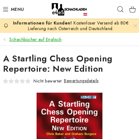
Zum
Such
Inhalt
springen
Kostenloser Versand ab 80€
AKTION
Lieferung nach Österreich und Deutschland.
Schachbücher auf Englisch
SCHACHSPIELE
A Startling Chess Opening
SCHACHFIGUREN
Repertoire: New Edition
SCHACHBRETTER
Bewertungsdetails
Nicht bewertet
SCHACHUHREN
SCHACHBÜCHER
SCHACH-ANTIQUITÄTENLADEN