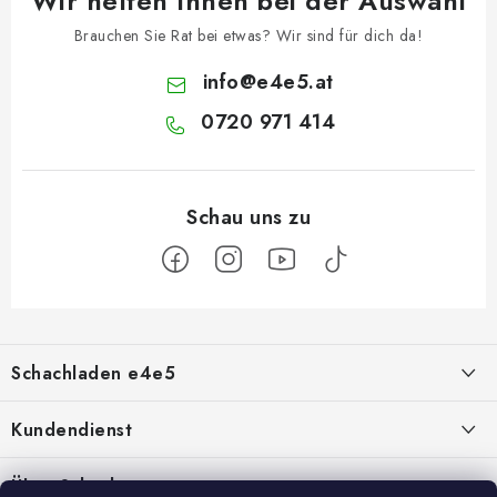
Wir helfen Ihnen bei der Auswahl
Brauchen Sie Rat bei etwas? Wir sind für dich da!
info
@
e4e5.at
0720 971 414
F
u
Schachladen e4e5
ß
z
Über uns
Kundendienst
e
i
Kontakt
Geschäftsbedingungen
Über Schach