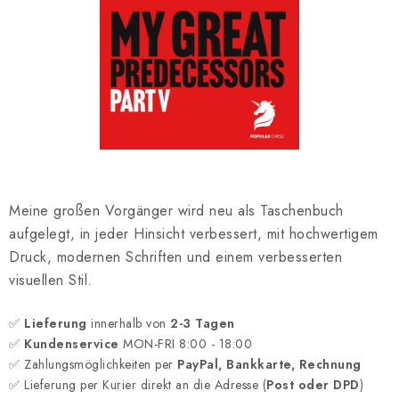
SCHACH ONLINE
SCHACH-MERCH
SCHACH GESCHENKE
GESCHÄFTSBEDINGUNGEN
KONTAKT
Meine großen Vorgänger wird neu als Taschenbuch
aufgelegt, in jeder Hinsicht verbessert, mit hochwertigem
Kontakt
FAQ
Über uns
Schachblog
Druck, modernen Schriften und einem verbesserten
Geschäftsbedingungen
visuellen Stil.
✅
Lieferung
innerhalb von
2-3 Tagen
✅
Kundenservice
MON-FRI 8:00 - 18:00
✅ Zahlungsmöglichkeiten per
PayPal, Bankkarte, Rechnung
✅ Lieferung per Kurier direkt an die Adresse (
Post oder DPD
)