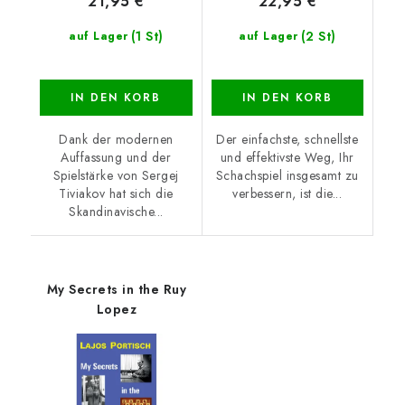
21,95 €
22,95 €
(1 St)
(2 St)
auf Lager
auf Lager
IN DEN KORB
IN DEN KORB
Dank der modernen
Der einfachste, schnellste
Auffassung und der
und effektivste Weg, Ihr
Spielstärke von Sergej
Schachspiel insgesamt zu
Tiviakov hat sich die
verbessern, ist die...
Skandinavische...
My Secrets in the Ruy
Lopez