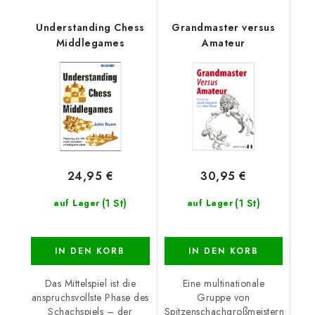
Understanding Chess
Grandmaster versus
Middlegames
Amateur
24,95 €
30,95 €
(1 St)
(1 St)
auf Lager
auf Lager
IN DEN KORB
IN DEN KORB
Das Mittelspiel ist die
Eine multinationale
anspruchsvollste Phase des
Gruppe von
Schachspiels – der
Spitzenschachgroßmeistern