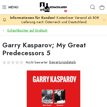
Zum
Such
Inhalt
springen
Kostenloser Versand ab 80€
AKTION
Lieferung nach Österreich und Deutschland.
Schachbücher auf Englisch
SCHACHSPIELE
Garry Kasparov; My Great
SCHACHFIGUREN
Predecessors 5
SCHACHBRETTER
Bewertungsdetails
Nicht bewertet
SCHACHUHREN
SCHACHBÜCHER
SCHACH-ANTIQUITÄTENLADEN