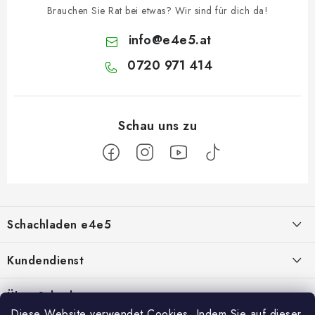
Brauchen Sie Rat bei etwas? Wir sind für dich da!
info
@
e4e5.at
0720 971 414
F
u
Schachladen e4e5
ß
z
Über uns
Kundendienst
e
i
Kontakt
Geschäftsbedingungen
Über Schach
l
Diese Website verwendet Cookies. Indem Sie auf dieser