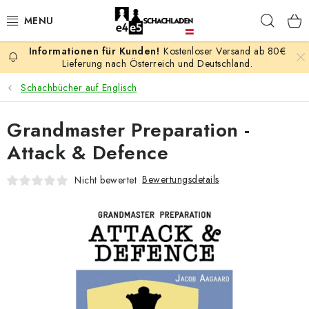
Zum
Such
Inhalt
springen
Kostenloser Versand ab 80€
AKTION
Lieferung nach Österreich und Deutschland.
Schachbücher auf Englisch
SCHACHSPIELE
Grandmaster Preparation -
SCHACHFIGUREN
Attack & Defence
SCHACHBRETTER
Bewertungsdetails
Nicht bewertet
SCHACHUHREN
SCHACHBÜCHER
SCHACH-ANTIQUITÄTENLADEN