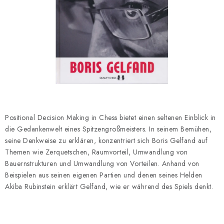
SCHACH ONLINE
SCHACH-MERCH
SCHACH GESCHENKE
GESCHÄFTSBEDINGUNGEN
KONTAKT
Positional Decision Making in Chess bietet einen seltenen Einblick in
die Gedankenwelt eines Spitzengroßmeisters. In seinem Bemühen,
Kontakt
FAQ
Über uns
Schachblog
seine Denkweise zu erklären, konzentriert sich Boris Gelfand auf
Geschäftsbedingungen
Themen wie Zerquetschen, Raumvorteil, Umwandlung von
Bauernstrukturen und Umwandlung von Vorteilen. Anhand von
Beispielen aus seinen eigenen Partien und denen seines Helden
Akiba Rubinstein erklärt Gelfand, wie er während des Spiels denkt.