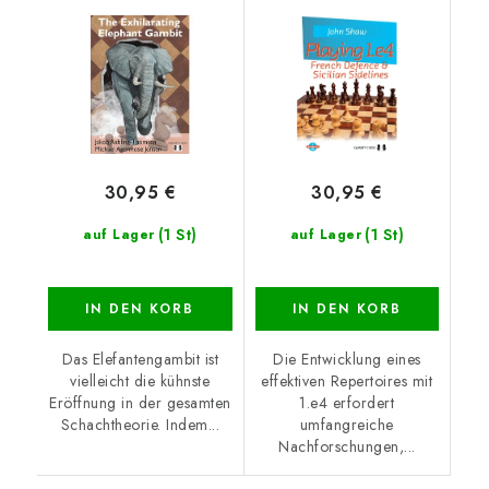
Michael Agermose
Sidelines
Jensen and Jakob
Aabling-Thomsen
30,95 €
30,95 €
(1 St)
(1 St)
auf Lager
auf Lager
IN DEN KORB
IN DEN KORB
Das Elefantengambit ist
Die Entwicklung eines
vielleicht die kühnste
effektiven Repertoires mit
Eröffnung in der gesamten
1.e4 erfordert
Schachtheorie. Indem...
umfangreiche
Nachforschungen,...