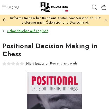
Zum
Such
Inhalt
springen
Kostenloser Versand ab 80€
AKTION
Lieferung nach Österreich und Deutschland.
Schachbücher auf Englisch
SCHACHSPIELE
Positional Decision Making in
SCHACHFIGUREN
Chess
SCHACHBRETTER
Bewertungsdetails
Nicht bewertet
SCHACHUHREN
SCHACHBÜCHER
SCHACH-ANTIQUITÄTENLADEN