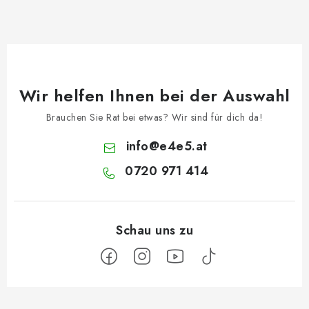
Wir helfen Ihnen bei der Auswahl
Brauchen Sie Rat bei etwas? Wir sind für dich da!
info
@
e4e5.at
0720 971 414
F