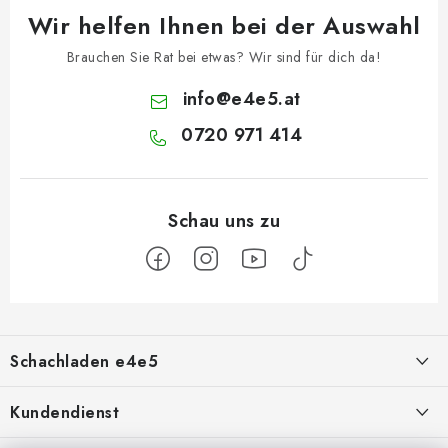
Wir helfen Ihnen bei der Auswahl
Brauchen Sie Rat bei etwas? Wir sind für dich da!
info
@
e4e5.at
0720 971 414
F
u
Schachladen e4e5
ß
z
Über uns
Kundendienst
e