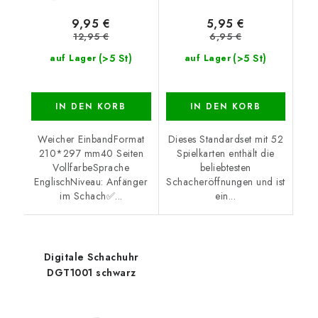
9,95 €
5,95 €
12,95 €
6,95 €
(>5 St)
(>5 St)
auf Lager
auf Lager
IN DEN KORB
IN DEN KORB
Weicher EinbandFormat
Dieses Standardset mit 52
210*297 mm40 Seiten
Spielkarten enthält die
VollfarbeSprache
beliebtesten
EnglischNiveau: Anfänger
Schacheröffnungen und ist
im Schach✅...
ein...
Digitale Schachuhr
DGT1001 schwarz