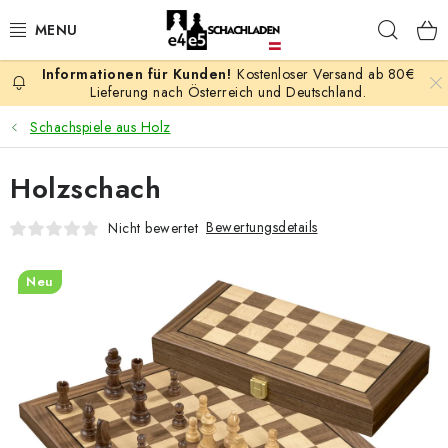
Zum
Such
Inhalt
springen
Kostenloser Versand ab 80€
AKTION
Lieferung nach Österreich und Deutschland.
Schachspiele aus Holz
SCHACHSPIELE
Holzschach
SCHACHFIGUREN
Bewertungsdetails
Nicht bewertet
SCHACHBRETTER
Neu
SCHACHUHREN
SCHACHBÜCHER
SCHACH-ANTIQUITÄTENLADEN