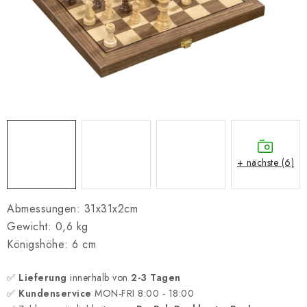
SCHACH ONLINE
SCHACH-MERCH
SCHACH GESCHENKE
GESCHÄFTSBEDINGUNGEN
KONTAKT
+ nächste (6)
Kontakt
FAQ
Über uns
Schachblog
Geschäftsbedingungen
Abmessungen: 31x31x2cm
Gewicht: 0,6 kg
Königshöhe: 6 cm
✅
Lieferung
innerhalb von
2-3 Tagen
✅
Kundenservice
MON-FRI 8:00 - 18:00