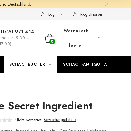
 und Deutschland.
Login
Registrieren
Warenkorb
0720 971 414
(mo - fr: 9:00 –
WARENKORB
17:00)
leeren
SCHACHBÜCHER
SCHACH-ANTIQUITÄTENLADEN
e Secret Ingredient
Bewertungsdetails
Nicht bewertet