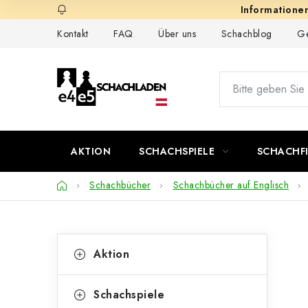
Zum
Inhalt
Kontakt
FAQ
Über uns
Schachblog
Ge
springen
AKTION
SCHACHSPIELE
SCHACHF
Startseite
Schachbücher
Schachbücher auf Englisch
S
K
Kategorien
Aktion
überspringen
a
e
t
i
Schachspiele