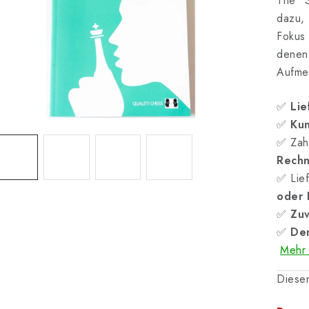
The S
dazu,
Fokus
denen 
Aufmer
✅
Lie
✅
Kun
✅ Zah
Rech
✅ Lief
oder
✅
Zuv
✅
Der
Mehr 
Dieser