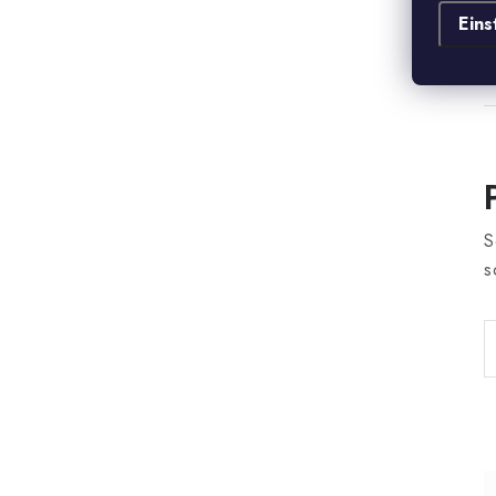
V
Eins
S
s