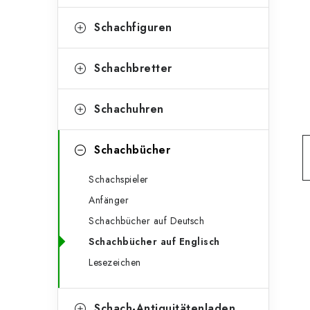
e
t
g
Schachfiguren
e
o
n
r
Schachbretter
l
i
Schachuhren
e
e
n
i
Schachbücher
s
Schachspieler
t
Anfänger
e
Schachbücher auf Deutsch
Schachbücher auf Englisch
Lesezeichen
Schach-Antiquitätenladen