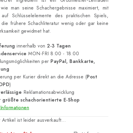
ecret Ingredient ist ein Großmeister-Leitfaden
 wie man seine Schachergebnisse maximiert, mit
 auf Schlüsselelemente des praktischen Spiels,
die frühere Schachliteratur wenig oder gar keine
ksamkeit gewidmet hat.
ferung
innerhalb von
2-3 Tagen
denservice
MON-FRI 8:00 - 18:00
lungsmöglichkeiten per
PayPal, Bankkarte,
nung
erung per Kurier direkt an die Adresse (
Post
 DPD
)
erlässige
Reklamationsabwicklung
 größte schachorientierte E-Shop
Informationen
 Artikel ist leider ausverkauft…