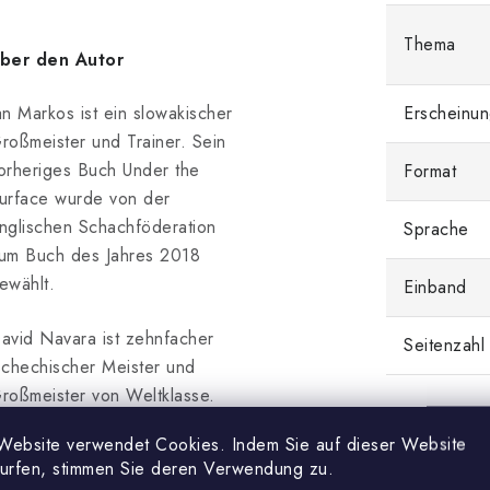
Thema
ber den Autor
an Markos ist ein slowakischer
Erscheinun
roßmeister und Trainer. Sein
orheriges Buch Under the
Format
urface wurde von der
nglischen Schachföderation
Sprache
um Buch des Jahres 2018
ewählt.
Einband
avid Navara ist zehnfacher
Seitenzahl
schechischer Meister und
roßmeister von Weltklasse.
r ist für die Kombination aus
Website verwendet Cookies. Indem Sie auf dieser Website
ampfgeist und
surfen, stimmen Sie deren Verwendung zu.
ervorragendem sportlichem