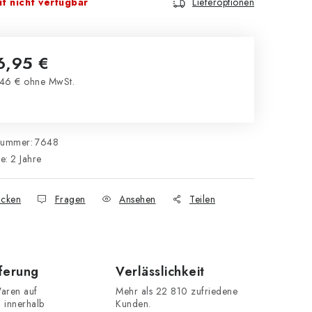
t nicht verfügbar
Lieferoptionen
6,95 €
46 € ohne MwSt.
kaufspreis:
nummer:
7648
ie
:
2 Jahre
cken
Fragen
Ansehen
Teilen
eferung
Verlässlichkeit
aren auf
Mehr als 22 810 zufriedene
n innerhalb
Kunden.