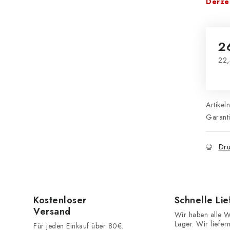
Derzei
2
22,
Ver
Artikel
Garant
Dru
Kostenloser
Schnelle Li
Versand
Wir haben alle W
Lager. Wir liefer
Für jeden Einkauf über 80€.