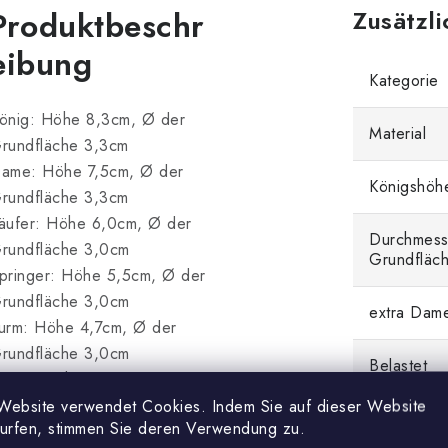
Produktbeschr
Zusätzl
eibung
Kategorie
önig: Höhe 8,3cm, Ø der
Material
rundfläche 3,3cm
ame: Höhe 7,5cm, Ø der
Königshöh
rundfläche 3,3cm
äufer: Höhe 6,0cm, Ø der
Durchmess
rundfläche 3,0cm
Grundfläc
pringer: Höhe 5,5cm, Ø der
rundfläche 3,0cm
extra Dam
urm: Höhe 4,7cm, Ø der
rundfläche 3,0cm
Belastet
auer: Höhe 4,0cm, Ø der
rundfläche 2,5cm
Website verwendet Cookies. Indem Sie auf dieser Website
surfen, stimmen Sie deren Verwendung zu.
Verwendu