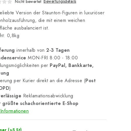
Bewertungsdetails
Nicht bewertet
eliebte Version der Staunton-Figuren in luxuriöser
nholzausführung, die mit einem weichen
läche ausbalanciert ist.
ht: 0,8kg
ferung
innerhalb von
2-3 Tagen
denservice
MON-FRI 8:00 - 18:00
lungsmöglichkeiten per
PayPal, Bankkarte,
nung
erung per Kurier direkt an die Adresse (
Post
 DPD
)
erlässige
Reklamationsabwicklung
 größte schachorientierte E-Shop
Informationen
ager
(>5 St)