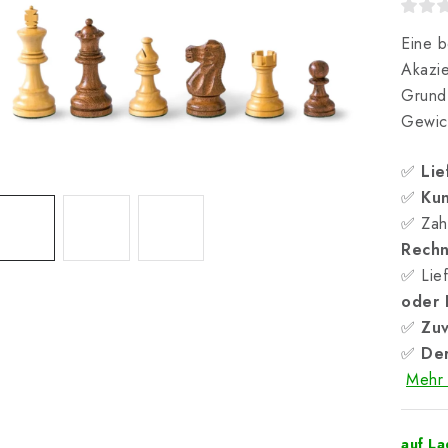
Eine b
Akazie
Grundf
Gewic
✅
Lie
✅
Kun
✅ Zah
Rech
✅ Lief
oder
✅
Zuv
✅
Der
Mehr 
auf L