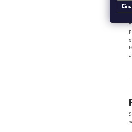
D
Eins
h
*
P
e
H
d
S
s