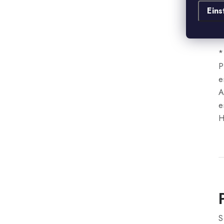
3
Eins
B
c
*
P
e
A
e
H
S