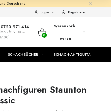
 und Deutschland.
Login
Registrieren
Warenkorb
0720 971 414
(mo - fr: 9:00 –
WARENKORB
17:00)
leeren
SCHACHBÜCHER
SCHACH-ANTIQUITÄTENLADEN
hachfiguren Staunton
ssic