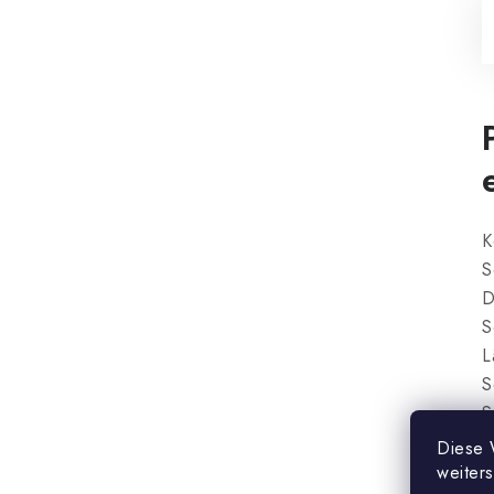
K
S
D
S
L
S
S
S
Diese 
T
weiter