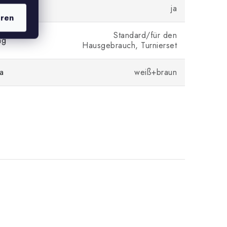
ja
eren
Standard/für den
ng
Hausgebrauch, Turnierset
a
weiß+braun