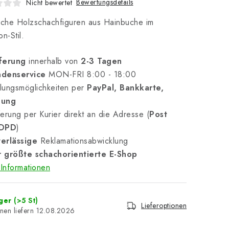
Bewertungsdetails
Nicht bewertet
sche Holzschachfiguren aus Hainbuche im
n-Stil.
ferung
innerhalb von
2-3 Tagen
denservice
MON-FRI 8:00 - 18:00
lungsmöglichkeiten per
PayPal, Bankkarte,
nung
erung per Kurier direkt an die Adresse (
Post
 DPD
)
erlässige
Reklamationsabwicklung
 größte schachorientierte E-Shop
Informationen
ager
(>5 St)
Lieferoptionen
12.08.2026