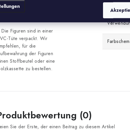
,0 cm
Belastet
tellungen
auer: 5,0 cm; Ø Sockel 2,5
Akzepti
m
Verwendu
 Die Figuren sind in einer
VC-Tüte verpackt. Wir
Farbschem
mpfehlen, für die
ufbewahrung der Figuren
inen Stoffbeutel oder eine
olzkassette zu bestellen.
Produktbewertung (0)
eien Sie der Erste, der einen Beitrag zu diesem Artikel