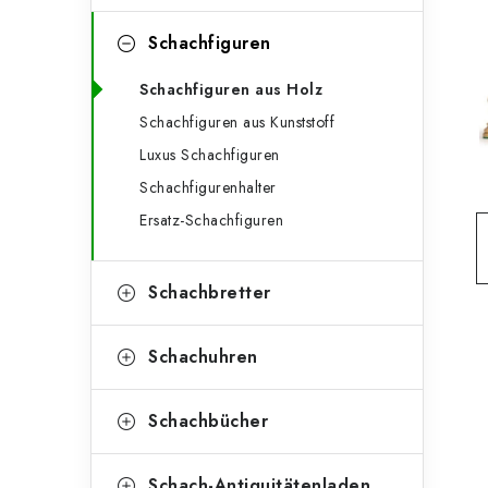
e
t
g
Schachfiguren
e
o
Schachfiguren aus Holz
n
r
Schachfiguren aus Kunststoff
l
i
Luxus Schachfiguren
e
e
Schachfigurenhalter
n
i
Ersatz-Schachfiguren
s
Schachbretter
t
e
Schachuhren
Schachbücher
Schach-Antiquitätenladen