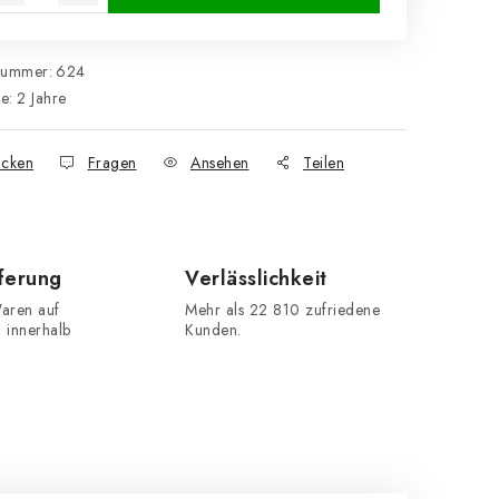
nummer:
624
ie
:
2 Jahre
cken
Fragen
Ansehen
Teilen
eferung
Verlässlichkeit
aren auf
Mehr als 22 810 zufriedene
n innerhalb
Kunden.