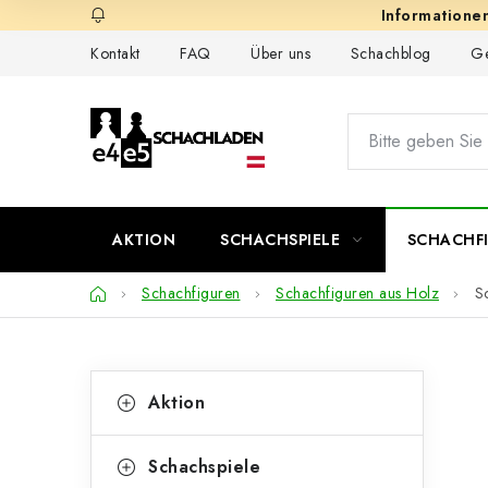
Zum
Inhalt
Kontakt
FAQ
Über uns
Schachblog
Ge
springen
AKTION
SCHACHSPIELE
SCHACHF
Startseite
Schachfiguren
Schachfiguren aus Holz
S
S
K
Kategorien
Aktion
überspringen
a
e
t
i
Schachspiele