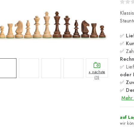
Klassi
Staunto
✅
Lie
✅
Kun
✅ Zah
Rech
✅ Lief
+ nächste
oder
(1)
✅
Zuv
✅
Der
Mehr 
auf L