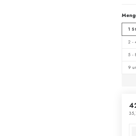
Meng
1 S
2 -
5 -
9 u
4
35,
Ver