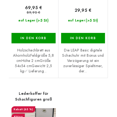
69,95 €
29,95 €
89,95 €
(>5 St)
(>5 St)
auf Lager
auf Lager
IN DEN KORB
IN DEN KORB
Holzschachbrett aus
Die LEAP Basic digitale
AhornholzFeldgröße 5,8
Schachuhr mit Bonus und
cmHöhe 2 cmGröße
Verzögerung ist ein
54x54 cmGewicht 2,5
zuverlässiger Spieltimer,
kg✅ Lieferung...
der...
Lederkoffer für
Schachfiguren groß
(65 %)
Aktion