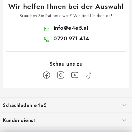
Wir helfen Ihnen bei der Auswahl
Brauchen Sie Rat bei etwas? Wir sind für dich da!
info
@
e4e5.at
0720 971 414
F
u
Schachladen e4e5
ß
z
Über uns
Kundendienst
e
Kontakt
Geschäftsbedingungen