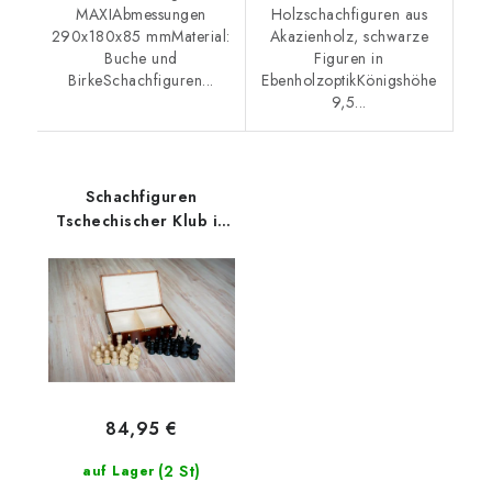
MAXIAbmessungen
Holzschachfiguren aus
290x180x85 mmMaterial:
Akazienholz, schwarze
Buche und
Figuren in
BirkeSchachfiguren...
EbenholzoptikKönigshöhe
9,5...
Schachfiguren
Tschechischer Klub in
Holzbox
84,95 €
(2 St)
auf Lager