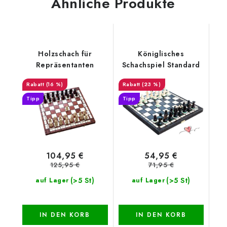
Ähnliche Produkte
Holzschach für
Königlisches
Repräsentanten
Schachspiel Standard
(16 %)
(23 %)
Tipp
Tipp
104,95 €
54,95 €
125,95 €
71,95 €
(>5 St)
(>5 St)
auf Lager
auf Lager
IN DEN KORB
IN DEN KORB