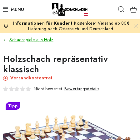
Zum
Such
Inhalt
springen
Kostenloser Versand ab 80€
AKTION
Lieferung nach Österreich und Deutschland.
Schachspiele aus Holz
SCHACHSPIELE
Holzschach repräsentativ
SCHACHFIGUREN
klassisch
SCHACHBRETTER
Versandkostenfrei
Bewertungsdetails
Nicht bewertet
SCHACHUHREN
Tipp
SCHACHBÜCHER
SCHACH-ANTIQUITÄTENLADEN