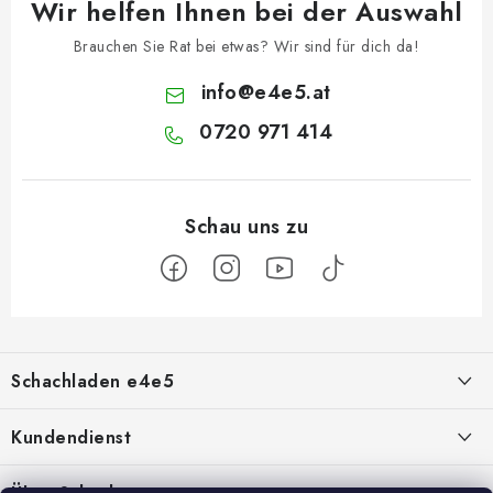
Wir helfen Ihnen bei der Auswahl
Brauchen Sie Rat bei etwas? Wir sind für dich da!
info
@
e4e5.at
0720 971 414
F
u
Schachladen e4e5
ß
z
Über uns
Kundendienst
e
i
Kontakt
Geschäftsbedingungen