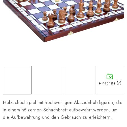
SCHACH ONLINE
SCHACH-MERCH
SCHACH GESCHENKE
GESCHÄFTSBEDINGUNGEN
KONTAKT
Kontakt
FAQ
Über uns
Schachblog
+ nächste (7)
Geschäftsbedingungen
Holzschachspiel mit hochwertigen Akazienholzfiguren, die
in einem hölzernen Schachbrett aufbewahrt werden, um
die Aufbewahrung und den Gebrauch zu erleichtern.