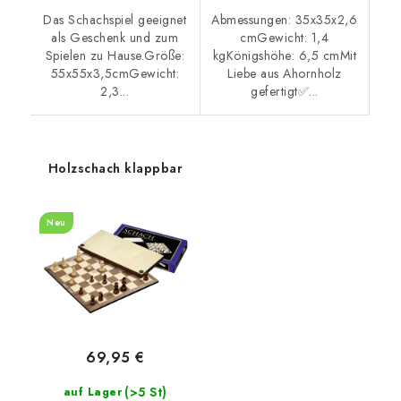
Das Schachspiel geeignet
Abmessungen: 35x35x2,6
als Geschenk und zum
cmGewicht: 1,4
Spielen zu Hause.Größe:
kgKönigshöhe: 6,5 cmMit
55x55x3,5cmGewicht:
Liebe aus Ahornholz
2,3...
gefertigt✅...
Holzschach klappbar
Neu
69,95 €
(>5 St)
auf Lager